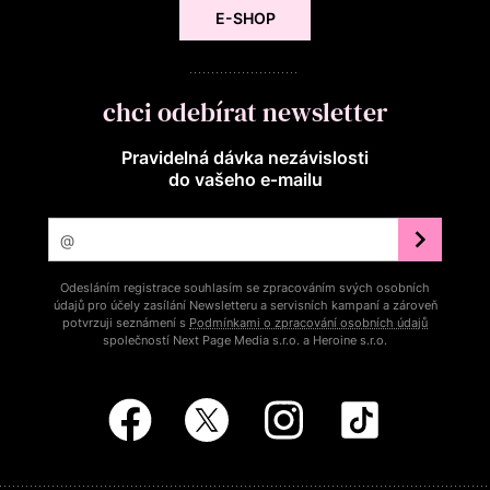
E-SHOP
chci odebírat newsletter
Pravidelná dávka nezávislosti
do vašeho e‑mailu
Odesláním registrace souhlasím se zpracováním svých osobních
údajů pro účely zasílání Newsletteru a servisních kampaní a zároveň
potvrzuji seznámení s
Podmínkami o zpracování osobních údajů
společností Next Page Media s.r.o. a Heroine s.r.o.