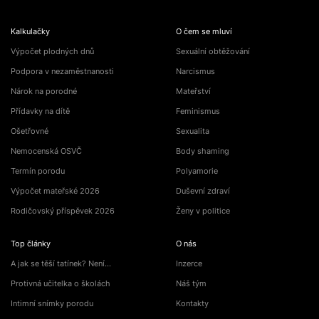
Kalkulačky
O čem se mluví
Výpočet plodných dnů
Sexuální obtěžování
Podpora v nezaměstnanosti
Narcismus
Nárok na porodné
Mateřství
Přídavky na dítě
Feminismus
Ošetřovné
Sexualita
Nemocenská OSVČ
Body shaming
Termín porodu
Polyamorie
Výpočet mateřské 2026
Duševní zdraví
Rodičovský příspěvek 2026
Ženy v politice
Top články
O nás
A jak se těší tatínek? Není…
Inzerce
Protivná učitelka o školách
Náš tým
Intimní snímky porodu
Kontakty