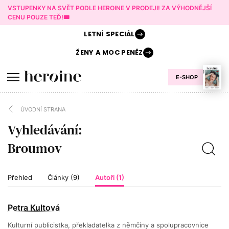
VSTUPENKY NA SVĚT PODLE HEROINE V PRODEJI! ZA VÝHODNĚJŠÍ
CENU POUZE TEĎ!🎟️
LETNÍ
SPECIÁL
ŽENY A
MOC PENĚZ
E-SHOP
ÚVODNÍ STRANA
Vyhledávání:
Přehled
Články (9)
Autoři (1)
Petra Kultová
Kulturní publicistka, překladatelka z němčiny a spolupracovnice