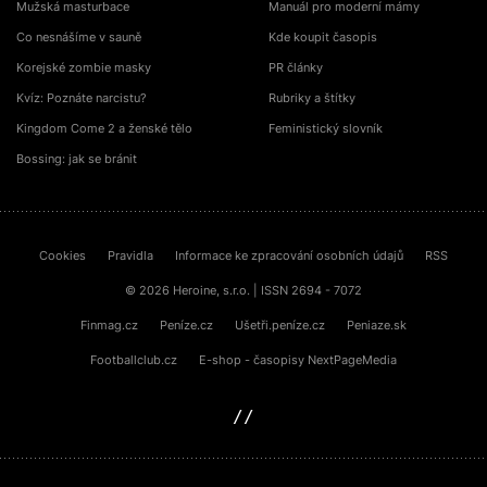
Mužská masturbace
Manuál pro moderní mámy
Co nesnášíme v sauně
Kde koupit časopis
Korejské zombie masky
PR články
Kvíz: Poznáte narcistu?
Rubriky a štítky
Kingdom Come 2 a ženské tělo
Feministický slovník
Bossing: jak se bránit
Cookies
Pravidla
Informace ke zpracování osobních údajů
RSS
© 2026 Heroine, s.r.o. | ISSN 2694 - 7072
Finmag.cz
Peníze.cz
Ušetři.peníze.cz
Peniaze.sk
Footballclub.cz
E-shop - časopisy NextPageMedia
sinfin.digital