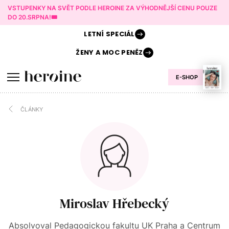
VSTUPENKY NA SVĚT PODLE HEROINE ZA VÝHODNĚJŠÍ CENU POUZE
DO 20.SRPNA!🎟️
LETNÍ
SPECIÁL
ŽENY A
MOC PENĚZ
E-SHOP
ČLÁNKY
Miroslav Hřebecký
Absolvoval Pedagogickou fakultu UK Praha a Centrum