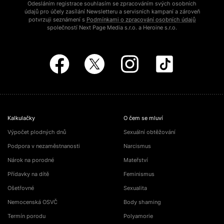
Odesláním registrace souhlasím se zpracováním svých osobních
údajů pro účely zasílání Newsletteru a servisních kampaní a zároveň
potvrzuji seznámení s
Podmínkami o zpracování osobních údajů
společností Next Page Media s.r.o. a Heroine s.r.o.
Kalkulačky
O čem se mluví
Výpočet plodných dnů
Sexuální obtěžování
Podpora v nezaměstnanosti
Narcismus
Nárok na porodné
Mateřství
Přídavky na dítě
Feminismus
Ošetřovné
Sexualita
Nemocenská OSVČ
Body shaming
Termín porodu
Polyamorie