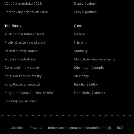
Výpočet mateřské 2026
Duševní zdraví
Rodičovský příspěvek 2026
Ženy v politice
Top články
O nás
A jak se těší tatínek? Není…
Inzerce
Protivná učitelka o školách
Náš tým
Intimní snímky porodu
Kontakty
Mužská masturbace
Manuál pro moderní mámy
Co nesnášíme v sauně
Kde koupit časopis
Korejské zombie masky
PR články
Kvíz: Poznáte narcistu?
Rubriky a štítky
Kingdom Come 2 a ženské tělo
Feministický slovník
Bossing: jak se bránit
Cookies
Pravidla
Informace ke zpracování osobních údajů
RSS