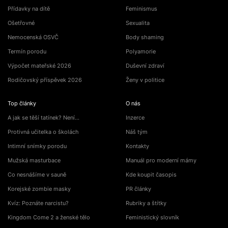
Přídavky na dítě
Feminismus
Ošetřovné
Sexualita
Nemocenská OSVČ
Body shaming
Termín porodu
Polyamorie
Výpočet mateřské 2026
Duševní zdraví
Rodičovský příspěvek 2026
Ženy v politice
Top články
O nás
A jak se těší tatínek? Není…
Inzerce
Protivná učitelka o školách
Náš tým
Intimní snímky porodu
Kontakty
Mužská masturbace
Manuál pro moderní mámy
Co nesnášíme v sauně
Kde koupit časopis
Korejské zombie masky
PR články
Kvíz: Poznáte narcistu?
Rubriky a štítky
Kingdom Come 2 a ženské tělo
Feministický slovník