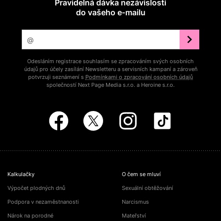
Pravidelná dávka nezávislosti
do vašeho e‑mailu
Odesláním registrace souhlasím se zpracováním svých osobních
údajů pro účely zasílání Newsletteru a servisních kampaní a zároveň
potvrzuji seznámení s
Podmínkami o zpracování osobních údajů
společností Next Page Media s.r.o. a Heroine s.r.o.
Kalkulačky
O čem se mluví
Výpočet plodných dnů
Sexuální obtěžování
Podpora v nezaměstnanosti
Narcismus
Nárok na porodné
Mateřství