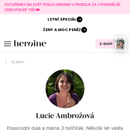
VSTUPENKY NA SVĚT PODLE HEROINE V PRODEJI! ZA VÝHODNĚJŠÍ
CENU POUZE TEĎ!🎟️
LETNÍ
SPECIÁL
ŽENY A
MOC PENĚZ
E-SHOP
ČLÁNKY
Lucie Ambrožová
Poporodní dula a máma 3 holčiček. Několik let vedla