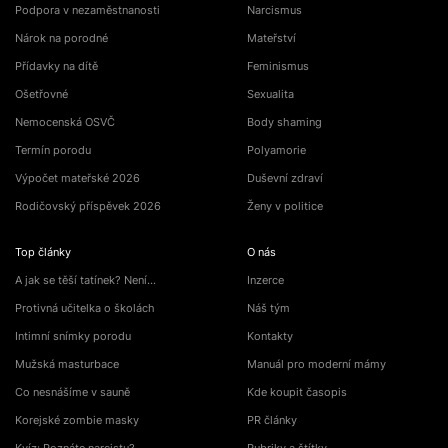
Podpora v nezaměstnanosti
Narcismus
Nárok na porodné
Mateřství
Přídavky na dítě
Feminismus
Ošetřovné
Sexualita
Nemocenská OSVČ
Body shaming
Termín porodu
Polyamorie
Výpočet mateřské 2026
Duševní zdraví
Rodičovský příspěvek 2026
Ženy v politice
Top články
O nás
A jak se těší tatínek? Není…
Inzerce
Protivná učitelka o školách
Náš tým
Intimní snímky porodu
Kontakty
Mužská masturbace
Manuál pro moderní mámy
Co nesnášíme v sauně
Kde koupit časopis
Korejské zombie masky
PR články