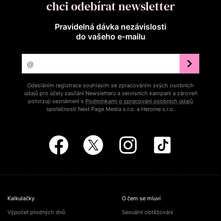
chci odebírat newsletter
Pravidelná dávka nezávislosti
do vašeho e‑mailu
Odesláním registrace souhlasím se zpracováním svých osobních
údajů pro účely zasílání Newsletteru a servisních kampaní a zároveň
potvrzuji seznámení s
Podmínkami o zpracování osobních údajů
společností Next Page Media s.r.o. a Heroine s.r.o.
Kalkulačky
O čem se mluví
Výpočet plodných dnů
Sexuální obtěžování