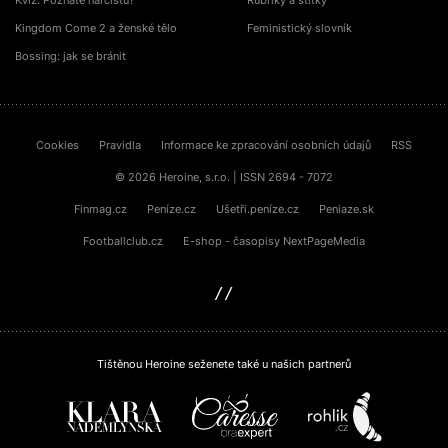
Kvíz: Poznáte narcistu?
Rubriky a štítky
Kingdom Come 2 a ženské tělo
Feministický slovník
Bossing: jak se bránit
Cookies
Pravidla
Informace ke zpracování osobních údajů
RSS
© 2026 Heroine, s.r.o. | ISSN 2694 - 7072
Finmag.cz
Peníze.cz
Ušetři.peníze.cz
Peniaze.sk
Footballclub.cz
E-shop - časopisy NextPageMedia
sinfin.digital
Tištěnou Heroine seženete také u našich partnerů