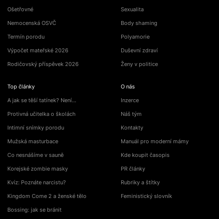
Ošetřovné
Sexualita
Nemocenská OSVČ
Body shaming
Termín porodu
Polyamorie
Výpočet mateřské 2026
Duševní zdraví
Rodičovský příspěvek 2026
Ženy v politice
Top články
O nás
A jak se těší tatínek? Není…
Inzerce
Protivná učitelka o školách
Náš tým
Intimní snímky porodu
Kontakty
Mužská masturbace
Manuál pro moderní mámy
Co nesnášíme v sauně
Kde koupit časopis
Korejské zombie masky
PR články
Kvíz: Poznáte narcistu?
Rubriky a štítky
Kingdom Come 2 a ženské tělo
Feministický slovník
Bossing: jak se bránit