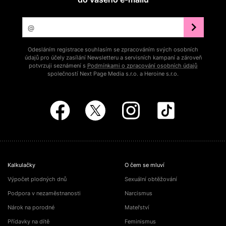
Odesláním registrace souhlasím se zpracováním svých osobních
údajů pro účely zasílání Newsletteru a servisních kampaní a zároveň
potvrzuji seznámení s
Podmínkami o zpracování osobních údajů
společností Next Page Media s.r.o. a Heroine s.r.o.
Kalkulačky
O čem se mluví
Výpočet plodných dnů
Sexuální obtěžování
Podpora v nezaměstnanosti
Narcismus
Nárok na porodné
Mateřství
Přídavky na dítě
Feminismus