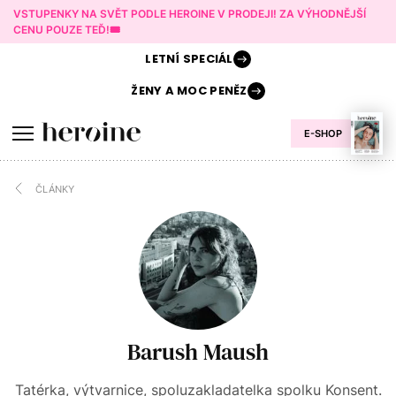
VSTUPENKY NA SVĚT PODLE HEROINE V PRODEJI! ZA VÝHODNĚJŠÍ
CENU POUZE TEĎ!🎟️
LETNÍ
SPECIÁL
ŽENY A
MOC PENĚZ
E-SHOP
ČLÁNKY
Barush Maush
Tatérka, výtvarnice, spoluzakladatelka spolku Konsent.