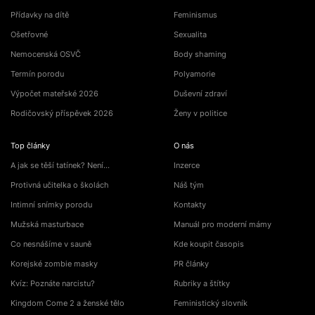
Přídavky na dítě
Feminismus
Ošetřovné
Sexualita
Nemocenská OSVČ
Body shaming
Termín porodu
Polyamorie
Výpočet mateřské 2026
Duševní zdraví
Rodičovský příspěvek 2026
Ženy v politice
Top články
O nás
A jak se těší tatínek? Není…
Inzerce
Protivná učitelka o školách
Náš tým
Intimní snímky porodu
Kontakty
Mužská masturbace
Manuál pro moderní mámy
Co nesnášíme v sauně
Kde koupit časopis
Korejské zombie masky
PR články
Kvíz: Poznáte narcistu?
Rubriky a štítky
Kingdom Come 2 a ženské tělo
Feministický slovník