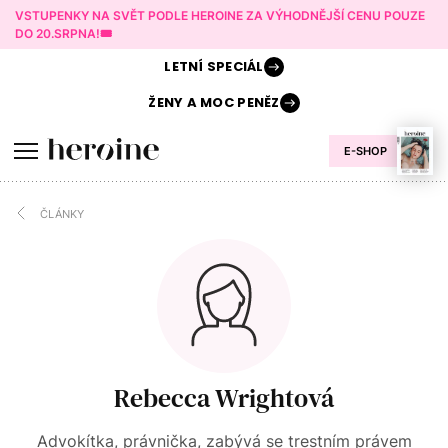
VSTUPENKY NA SVĚT PODLE HEROINE ZA VÝHODNĚJŠÍ CENU POUZE
DO 20.SRPNA!🎟️
LETNÍ
SPECIÁL
ŽENY A
MOC PENĚZ
E-SHOP
ČLÁNKY
Rebecca Wrightová
Advokítka, právnička, zabývá se trestním právem