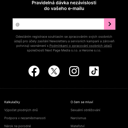
Pravidelná dávka nezávislosti
do vašeho e‑mailu
Odesláním registrace souhlasím se zpracováním svých osobních
údajů pro účely zasílání Newsletteru a servisních kampaní a zároveň
potvrzuji seznámení s
Podmínkami o zpracování osobních údajů
společností Next Page Media s.r.o. a Heroine s.r.o.
Kalkulačky
O čem se mluví
Výpočet plodných dnů
Sexuální obtěžování
Podpora v nezaměstnanosti
Narcismus
Nárok na porodné
Mateřství