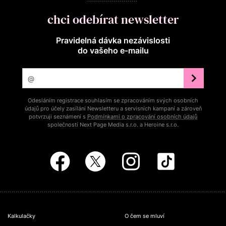
chci odebírat newsletter
Pravidelná dávka nezávislosti
do vašeho e‑mailu
Odesláním registrace souhlasím se zpracováním svých osobních
údajů pro účely zasílání Newsletteru a servisních kampaní a zároveň
potvrzuji seznámení s
Podmínkami o zpracování osobních údajů
společností Next Page Media s.r.o. a Heroine s.r.o.
Kalkulačky
O čem se mluví