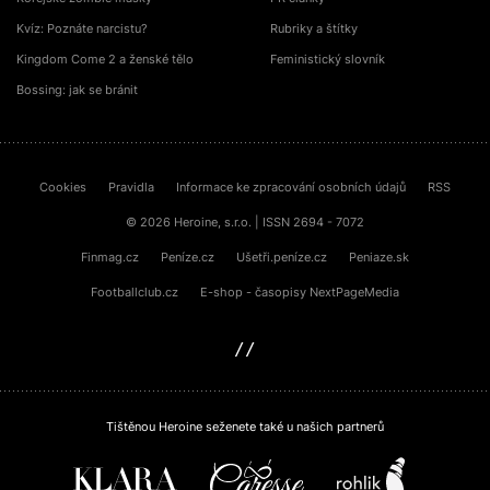
Kvíz: Poznáte narcistu?
Rubriky a štítky
Kingdom Come 2 a ženské tělo
Feministický slovník
Bossing: jak se bránit
Cookies
Pravidla
Informace ke zpracování osobních údajů
RSS
© 2026 Heroine, s.r.o. | ISSN 2694 - 7072
Finmag.cz
Peníze.cz
Ušetři.peníze.cz
Peniaze.sk
Footballclub.cz
E-shop - časopisy NextPageMedia
sinfin.digital
Tištěnou Heroine seženete také u našich partnerů