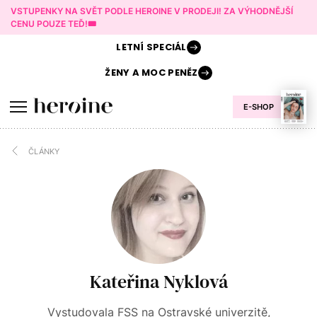
VSTUPENKY NA SVĚT PODLE HEROINE V PRODEJI! ZA VÝHODNĚJŠÍ
CENU POUZE TEĎ!🎟️
LETNÍ
SPECIÁL
ŽENY A
MOC PENĚZ
E-SHOP
ČLÁNKY
Kateřina Nyklová
Vystudovala FSS na Ostravské univerzitě,