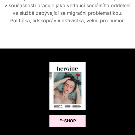
v současnosti pracuje jako vedoucí sociálního oddělení
ve službě zabývající se migrační problematikou.
Politička, lidskoprávní aktivistka, velmi pro humor.
E-SHOP