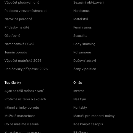
Výpočet plodných dnů
Sexuální obtěžování
Podpora v nezaměstnanosti
Narcismus
Nárok na porodné
Mateřství
Přídavky na dítě
Feminismus
Ošetřovné
Sexualita
Nemocenská OSVČ
Body shaming
Termín porodu
Polyamorie
Výpočet mateřské 2026
Duševní zdraví
Rodičovský příspěvek 2026
Ženy v politice
Top články
O nás
A jak se těší tatínek? Není…
Inzerce
Protivná učitelka o školách
Náš tým
Intimní snímky porodu
Kontakty
Mužská masturbace
Manuál pro moderní mámy
Co nesnášíme v sauně
Kde koupit časopis
Korejské zombie masky
PR články