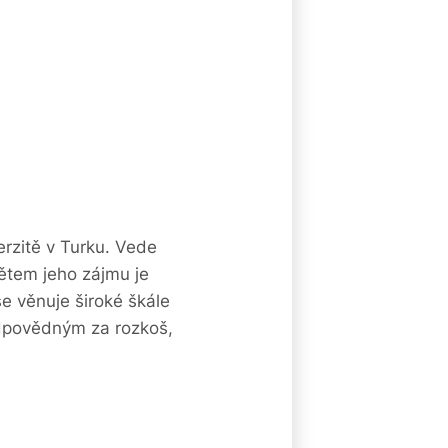
rzitě v Turku. Vede
ětem jeho zájmu je
e věnuje široké škále
dpovědným za rozkoš,
8