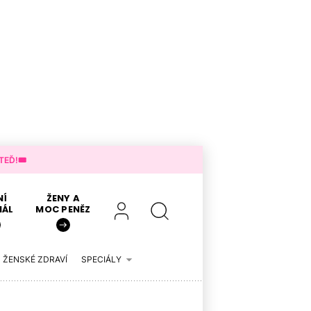
EĎ!🎟️
NÍ
ŽENY A
IÁL
MOC PENĚZ
ŽENSKÉ ZDRAVÍ
SPECIÁLY