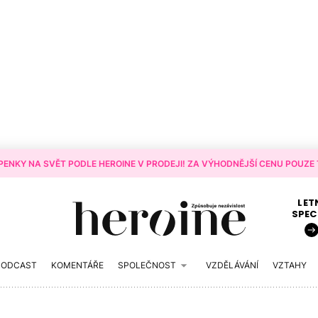
ENKY NA SVĚT PODLE HEROINE V PRODEJI! ZA VÝHODNĚJŠÍ CENU POUZE T
LET
SPEC
PODCAST
KOMENTÁŘE
SPOLEČNOST
VZDĚLÁVÁNÍ
VZTAHY