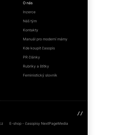
O nás
Inzerce
Náš tým
Kontakty
Manuál pro moderní mámy
Kde koupit časopis
PR články
Rubriky a štítky
Feministický slovník
sinfin.digital
cz
E-shop - časopisy NextPageMedia