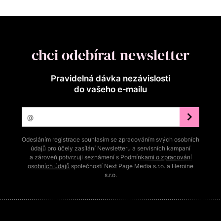
chci odebírat newsletter
Pravidelná dávka nezávislosti
do vašeho e‑mailu
Odesláním registrace souhlasím se zpracováním svých osobních
údajů pro účely zasílání Newsletteru a servisních kampaní
a zároveň potvrzuji seznámení s
Podmínkami o zpracování
osobních údajů
společností Next Page Media s.r.o. a Heroine
s.r.o.