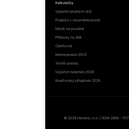
Kalkulačky
Výpočet plodných dnů
Podpora v nezaměstnanosti
Nárok na porodné
Přídavky na dítě
Ošetřovné
Nemocenská OSVČ
Termín porodu
Výpočet mateřské 2026
Rodičovský příspěvek 2026
© 2026 Heroine, s.r.o. | ISSN 2694 - 70