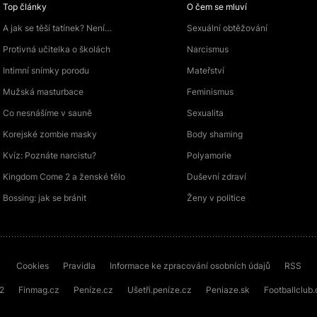
Top články
O čem se mluví
A jak se těší tatínek? Není…
Sexuální obtěžování
Protivná učitelka o školách
Narcismus
Intimní snímky porodu
Mateřství
Mužská masturbace
Feminismus
Co nesnášíme v sauně
Sexualita
Korejské zombie masky
Body shaming
Kvíz: Poznáte narcistu?
Polyamorie
Kingdom Come 2 a ženské tělo
Duševní zdraví
Bossing: jak se bránit
Ženy v politice
Cookies
Pravidla
Informace ke zpracování osobních údajů
RSS
72
Finmag.cz
Peníze.cz
Ušetři.peníze.cz
Peniaze.sk
Footballclub.