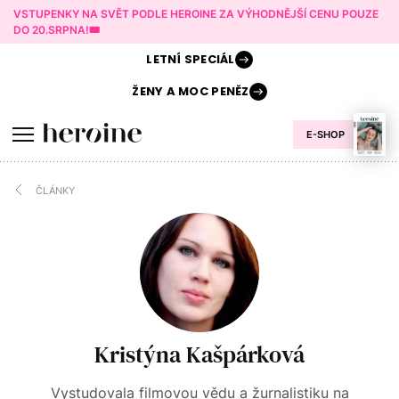
VSTUPENKY NA SVĚT PODLE HEROINE ZA VÝHODNĚJŠÍ CENU POUZE
DO 20.SRPNA!🎟️
LETNÍ
SPECIÁL
ŽENY A
MOC PENĚZ
E-SHOP
ČLÁNKY
Kristýna Kašpárková
Vystudovala filmovou vědu a žurnalistiku na