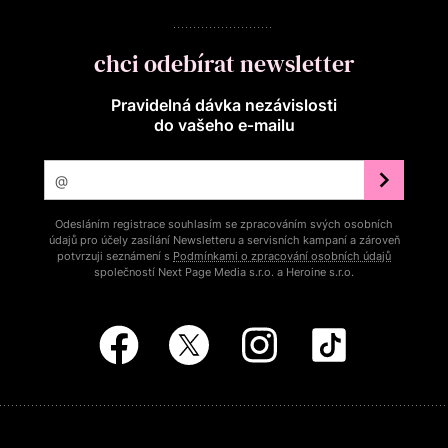
chci odebírat newsletter
Pravidelná dávka nezávislosti
do vašeho e‑mailu
Odesláním registrace souhlasím se zpracováním svých osobních
údajů pro účely zasílání Newsletteru a servisních kampaní a zároveň
potvrzuji seznámení s
Podmínkami o zpracování osobních údajů
společností Next Page Media s.r.o. a Heroine s.r.o.