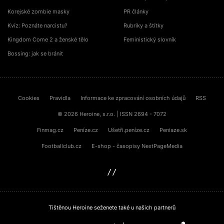
Korejské zombie masky
PR články
Kvíz: Poznáte narcistu?
Rubriky a štítky
Kingdom Come 2 a ženské tělo
Feministický slovník
Bossing: jak se bránit
Cookies
Pravidla
Informace ke zpracování osobních údajů
RSS
© 2026 Heroine, s.r.o. | ISSN 2694 - 7072
Finmag.cz
Peníze.cz
Ušetři.peníze.cz
Peniaze.sk
Footballclub.cz
E-shop - časopisy NextPageMedia
sinfin.digital
Tištěnou Heroine seženete také u našich partnerů