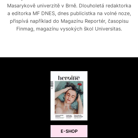
Masarykově univerzitě v Brně. Dlouholetá redaktorka
a editorka MF DNES, dnes publicistka na volné noze,
přispívá například do Magazínu Reportér, časopisu
Finmag, magazínu vysokých škol Universitas.
E-SHOP