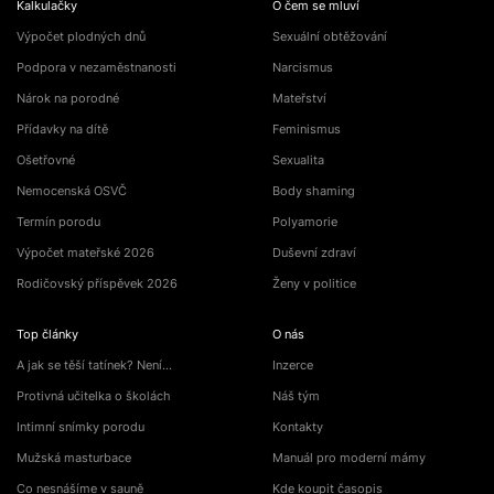
Kalkulačky
O čem se mluví
Výpočet plodných dnů
Sexuální obtěžování
Podpora v nezaměstnanosti
Narcismus
Nárok na porodné
Mateřství
Přídavky na dítě
Feminismus
Ošetřovné
Sexualita
Nemocenská OSVČ
Body shaming
Termín porodu
Polyamorie
Výpočet mateřské 2026
Duševní zdraví
Rodičovský příspěvek 2026
Ženy v politice
Top články
O nás
A jak se těší tatínek? Není…
Inzerce
Protivná učitelka o školách
Náš tým
Intimní snímky porodu
Kontakty
Mužská masturbace
Manuál pro moderní mámy
Co nesnášíme v sauně
Kde koupit časopis