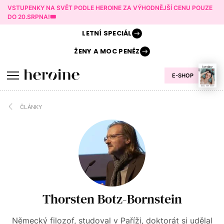
VSTUPENKY NA SVĚT PODLE HEROINE ZA VÝHODNĚJŠÍ CENU POUZE
DO 20.SRPNA!🎟️
LETNÍ
SPECIÁL
ŽENY A
MOC PENĚZ
E-SHOP
ČLÁNKY
Thorsten Botz-Bornstein
Německý filozof, studoval v Paříži, doktorát si udělal