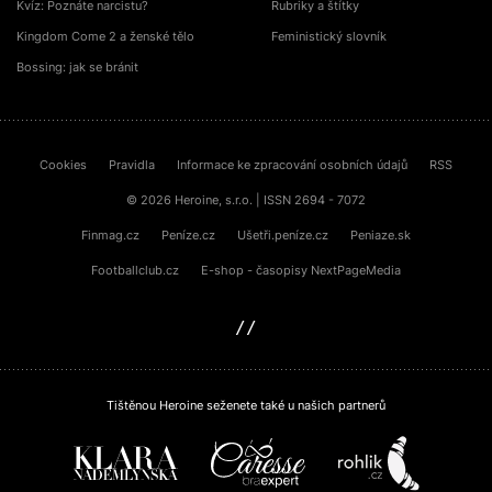
Kvíz: Poznáte narcistu?
Rubriky a štítky
Kingdom Come 2 a ženské tělo
Feministický slovník
Bossing: jak se bránit
Cookies
Pravidla
Informace ke zpracování osobních údajů
RSS
© 2026 Heroine, s.r.o. | ISSN 2694 - 7072
Finmag.cz
Peníze.cz
Ušetři.peníze.cz
Peniaze.sk
Footballclub.cz
E-shop - časopisy NextPageMedia
sinfin.digital
Tištěnou Heroine seženete také u našich partnerů