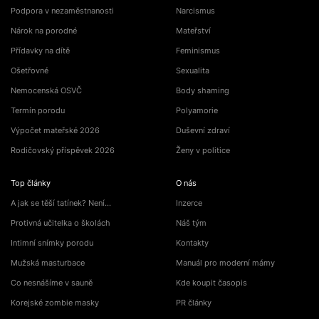
Podpora v nezaměstnanosti
Narcismus
Nárok na porodné
Mateřství
Přídavky na dítě
Feminismus
Ošetřovné
Sexualita
Nemocenská OSVČ
Body shaming
Termín porodu
Polyamorie
Výpočet mateřské 2026
Duševní zdraví
Rodičovský příspěvek 2026
Ženy v politice
Top články
O nás
A jak se těší tatínek? Není…
Inzerce
Protivná učitelka o školách
Náš tým
Intimní snímky porodu
Kontakty
Mužská masturbace
Manuál pro moderní mámy
Co nesnášíme v sauně
Kde koupit časopis
Korejské zombie masky
PR články