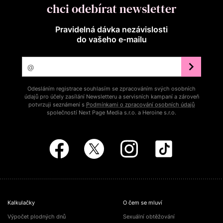
chci odebírat newsletter
Pravidelná dávka nezávislosti
do vašeho e‑mailu
Odesláním registrace souhlasím se zpracováním svých osobních
údajů pro účely zasílání Newsletteru a servisních kampaní a zároveň
potvrzuji seznámení s
Podmínkami o zpracování osobních údajů
společností Next Page Media s.r.o. a Heroine s.r.o.
Kalkulačky
O čem se mluví
Výpočet plodných dnů
Sexuální obtěžování