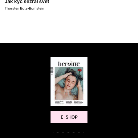
Jak kýč sežral svět
Thorsten Botz-Bornstein
E-SHOP