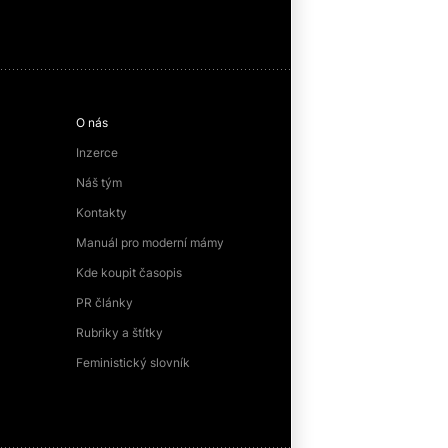
O nás
Inzerce
Náš tým
Kontakty
Manuál pro moderní mámy
Kde koupit časopis
PR články
Rubriky a štítky
Feministický slovník