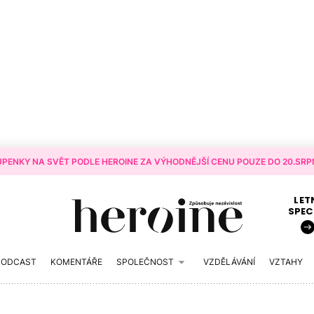
PENKY NA SVĚT PODLE HEROINE ZA VÝHODNĚJŠÍ CENU POUZE DO 20.SRPN
LET
SPEC
PODCAST
KOMENTÁŘE
SPOLEČNOST
VZDĚLÁVÁNÍ
VZTAHY