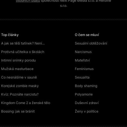
osobních údajů
společností Next Page Media s.r.o. a Heroine
s.r.o.
Top články
O čem se mluví
A jak se těší tatínek? Není…
Sexuální obtěžování
Protivná učitelka o školách
Narcismus
Intimní snímky porodu
Mateřství
Mužská masturbace
Feminismus
Co nesnášíme v sauně
Sexualita
Korejské zombie masky
Body shaming
Kvíz: Poznáte narcistu?
Polyamorie
Kingdom Come 2 a ženské tělo
Duševní zdraví
Bossing: jak se bránit
Ženy v politice