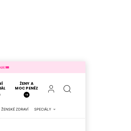
A!🎟️
NÍ
ŽENY A
IÁL
MOC PENĚZ
ŽENSKÉ ZDRAVÍ
SPECIÁLY