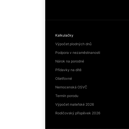
Kalkulačky
Výpočet plodných dnů
Podpora v nezaměstnanosti
Nárok na porodné
Přídavky na dítě
Ošetřovné
Nemocenská OSVČ
Termín porodu
Výpočet mateřské 2026
Rodičovský příspěvek 2026