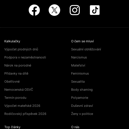
Kalkulačky
O čem se mluví
Výpočet plodných dnů
Sexuální obtěžování
Podpora v nezaměstnanosti
Narcismus
Nárok na porodné
Mateřství
Přídavky na dítě
Feminismus
Ošetřovné
Sexualita
Nemocenská OSVČ
Body shaming
Termín porodu
Polyamorie
Výpočet mateřské 2026
Duševní zdraví
Rodičovský příspěvek 2026
Ženy v politice
Top články
O nás