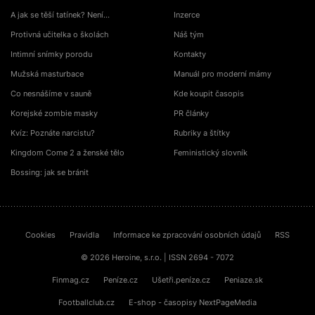
A jak se těší tatínek? Není…
Inzerce
Protivná učitelka o školách
Náš tým
Intimní snímky porodu
Kontakty
Mužská masturbace
Manuál pro moderní mámy
Co nesnášíme v sauně
Kde koupit časopis
Korejské zombie masky
PR články
Kvíz: Poznáte narcistu?
Rubriky a štítky
Kingdom Come 2 a ženské tělo
Feministický slovník
Bossing: jak se bránit
Cookies
Pravidla
Informace ke zpracování osobních údajů
RSS
© 2026 Heroine, s.r.o. | ISSN 2694 - 7072
Finmag.cz
Peníze.cz
Ušetři.peníze.cz
Peniaze.sk
Footballclub.cz
E-shop - časopisy NextPageMedia