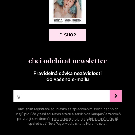
E-SHOP
chci odebírat newsletter
Pravidelná dávka nezávislosti
do vašeho e‑mailu
Odesláním registrace souhlasím se zpracováním svých osobních
údajů pro účely zasílání Newsletteru a servisních kampaní a zároveň
potvrzuji seznámení s
Podmínkami o zpracování osobních údajů
společností Next Page Media s.r.o. a Heroine s.r.o.