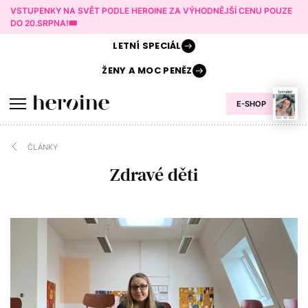
VSTUPENKY NA SVĚT PODLE HEROINE ZA VÝHODNĚJŠÍ CENU POUZE
DO 20.SRPNA!🎟️
LETNÍ
SPECIÁL
ŽENY A
MOC PENĚZ
E-SHOP
ČLÁNKY
Zdravé děti