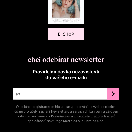
E-SHOP
chci odebírat newsletter
Pravidelná dávka nezávislosti
do vašeho e‑mailu
Odesláním registrace souhlasím se zpracováním svých osobních
údajů pro účely zasílání Newsletteru a servisních kampaní a zároveň
potvrzuji seznámení s
Podmínkami o zpracování osobních údajů
společností Next Page Media s.r.o. a Heroine s.r.o.