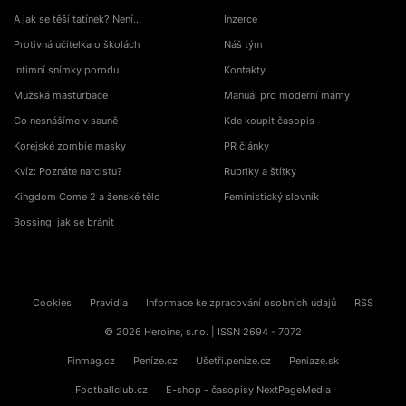
A jak se těší tatínek? Není…
Inzerce
Protivná učitelka o školách
Náš tým
Intimní snímky porodu
Kontakty
Mužská masturbace
Manuál pro moderní mámy
Co nesnášíme v sauně
Kde koupit časopis
Korejské zombie masky
PR články
Kvíz: Poznáte narcistu?
Rubriky a štítky
Kingdom Come 2 a ženské tělo
Feministický slovník
Bossing: jak se bránit
Cookies
Pravidla
Informace ke zpracování osobních údajů
RSS
© 2026 Heroine, s.r.o. | ISSN 2694 - 7072
Finmag.cz
Peníze.cz
Ušetři.peníze.cz
Peniaze.sk
Footballclub.cz
E-shop - časopisy NextPageMedia