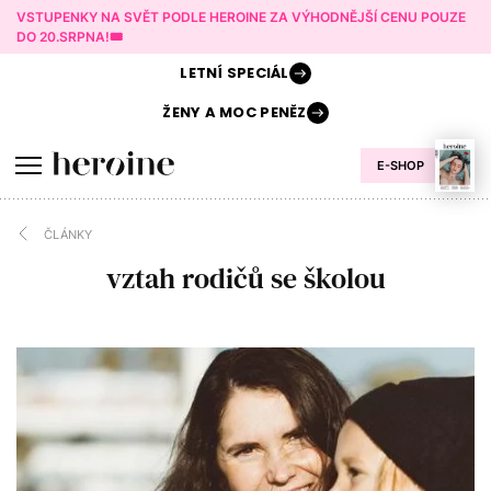
VSTUPENKY NA SVĚT PODLE HEROINE ZA VÝHODNĚJŠÍ CENU POUZE
DO 20.SRPNA!🎟️
LETNÍ
SPECIÁL
ŽENY A
MOC PENĚZ
E-SHOP
ČLÁNKY
vztah rodičů se školou