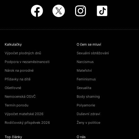
Kalkulačky
O čem se mluví
Výpočet plodných dnů
Sexuální obtěžování
Podpora v nezaměstnanosti
Narcismus
Nárok na porodné
Mateřství
Přídavky na dítě
Feminismus
Ošetřovné
Sexualita
Nemocenská OSVČ
Body shaming
Termín porodu
Polyamorie
Výpočet mateřské 2026
Duševní zdraví
Rodičovský příspěvek 2026
Ženy v politice
Top články
O nás