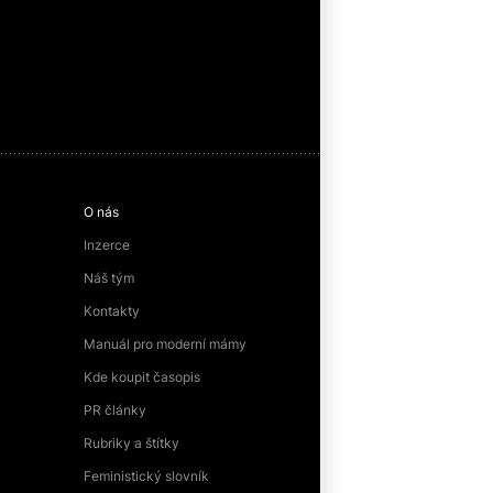
O nás
Inzerce
Náš tým
Kontakty
Manuál pro moderní mámy
Kde koupit časopis
PR články
Rubriky a štítky
Feministický slovník