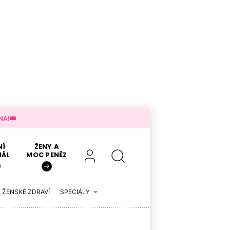
A!🎟️
NÍ
ŽENY A
IÁL
MOC PENĚZ
ŽENSKÉ ZDRAVÍ
SPECIÁLY