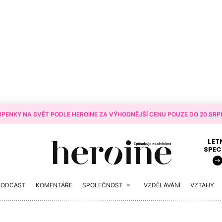
PENKY NA SVĚT PODLE HEROINE ZA VÝHODNĚJŠÍ CENU POUZE DO 20.SRPN
LET
SPEC
PODCAST
KOMENTÁŘE
SPOLEČNOST
VZDĚLÁVÁNÍ
VZTAHY