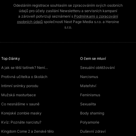
Odesláním registrace souhlasím se zpracováním svých osobních
údajů pro účely zasílání Newsletteru a servisních kampaní
a zároveň potvrzuji seznámení s
Podmínkami o zpracování
osobních údajů
společností Next Page Media s.r.o. a Heroine
s.r.o.
Top články
O čem se mluví
A jak se těší tatínek? Není…
Sexuální obtěžování
Protivná učitelka o školách
Narcismus
Intimní snímky porodu
Mateřství
Mužská masturbace
Feminismus
Co nesnášíme v sauně
Sexualita
Korejské zombie masky
Body shaming
Kvíz: Poznáte narcistu?
Polyamorie
Kingdom Come 2 a ženské tělo
Duševní zdraví