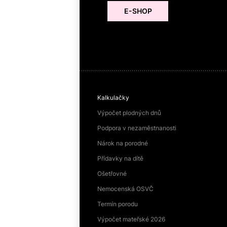
E-SHOP
Kalkulačky
Výpočet plodných dnů
Podpora v nezaměstnanosti
Nárok na porodné
Přídavky na dítě
Ošetřovné
Nemocenská OSVČ
Termín porodu
Výpočet mateřské 2026