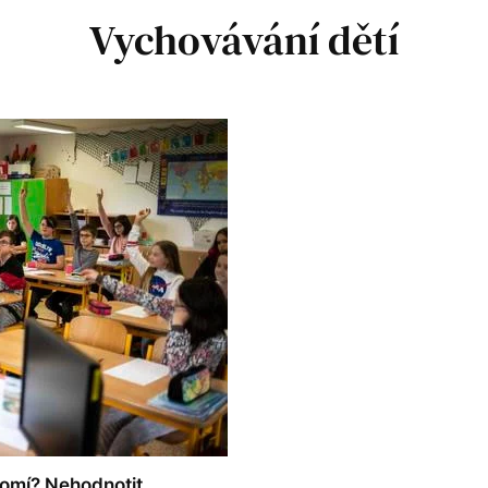
Vychovávání dětí
omí? Nehodnotit