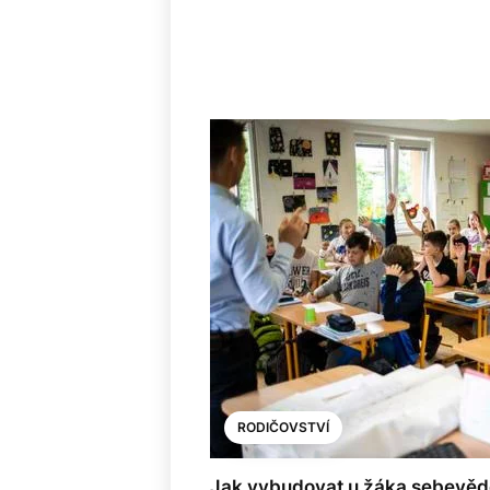
RODIČOVSTVÍ
Jak vybudovat u žáka sebevěd