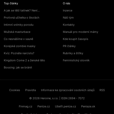
Top články
O nás
A jak se těší tatínek? Není…
Inzerce
Protivná učitelka o školách
Náš tým
Intimní snímky porodu
Kontakty
Mužská masturbace
Manuál pro moderní mámy
Co nesnášíme v sauně
Kde koupit časopis
Korejské zombie masky
PR články
Kvíz: Poznáte narcistu?
Rubriky a štítky
Kingdom Come 2 a ženské tělo
Feministický slovník
Bossing: jak se bránit
Cookies
Pravidla
Informace ke zpracování osobních údajů
RSS
© 2026 Heroine, s.r.o. | ISSN 2694 - 7072
Finmag.cz
Peníze.cz
Ušetři.peníze.cz
Peniaze.sk