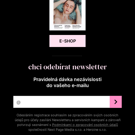
E-SHOP
chci odebírat newsletter
Pravidelná dávka nezávislosti
do vašeho e‑mailu
Odesláním registrace souhlasím se zpracováním svých osobních
údajů pro účely zasílání Newsletteru a servisních kampaní a zároveň
potvrzuji seznámení s
Podmínkami o zpracování osobních údajů
společností Next Page Media s.r.o. a Heroine s.r.o.