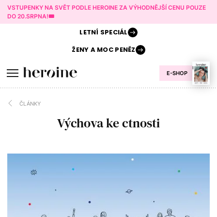
VSTUPENKY NA SVĚT PODLE HEROINE ZA VÝHODNĚJŠÍ CENU POUZE
DO 20.SRPNA!🎟️
LETNÍ
SPECIÁL
ŽENY A
MOC PENĚZ
E-SHOP
ČLÁNKY
Výchova ke ctnosti