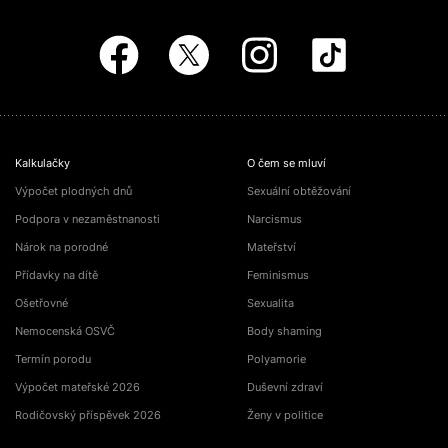
Kalkulačky
O čem se mluví
Výpočet plodných dnů
Sexuální obtěžování
Podpora v nezaměstnanosti
Narcismus
Nárok na porodné
Mateřství
Přídavky na dítě
Feminismus
Ošetřovné
Sexualita
Nemocenská OSVČ
Body shaming
Termín porodu
Polyamorie
Výpočet mateřské 2026
Duševní zdraví
Rodičovský příspěvek 2026
Ženy v politice