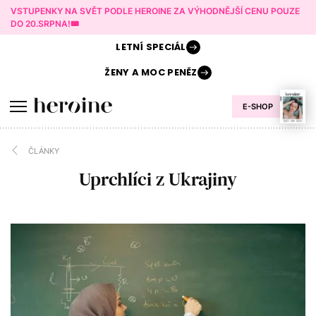
VSTUPENKY NA SVĚT PODLE HEROINE ZA VÝHODNĚJŠÍ CENU POUZE
DO 20.SRPNA!🎟️
LETNÍ
SPECIÁL
ŽENY A
MOC PENĚZ
E-SHOP
ČLÁNKY
Uprchlíci z Ukrajiny