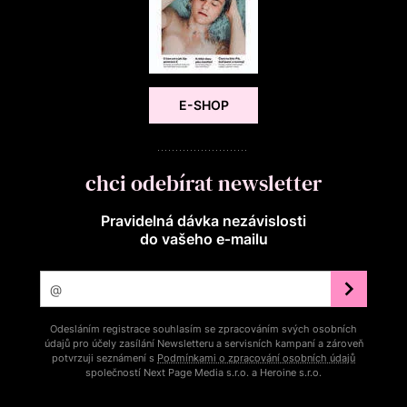
E-SHOP
chci odebírat newsletter
Pravidelná dávka nezávislosti
do vašeho e‑mailu
Odesláním registrace souhlasím se zpracováním svých osobních
údajů pro účely zasílání Newsletteru a servisních kampaní a zároveň
potvrzuji seznámení s
Podmínkami o zpracování osobních údajů
společností Next Page Media s.r.o. a Heroine s.r.o.