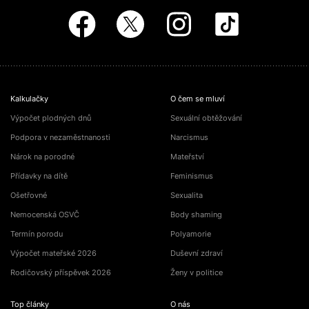
Kalkulačky
O čem se mluví
Výpočet plodných dnů
Sexuální obtěžování
Podpora v nezaměstnanosti
Narcismus
Nárok na porodné
Mateřství
Přídavky na dítě
Feminismus
Ošetřovné
Sexualita
Nemocenská OSVČ
Body shaming
Termín porodu
Polyamorie
Výpočet mateřské 2026
Duševní zdraví
Rodičovský příspěvek 2026
Ženy v politice
Top články
O nás