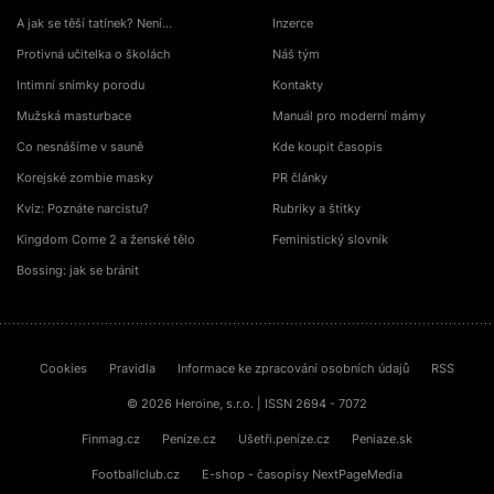
A jak se těší tatínek? Není…
Inzerce
Protivná učitelka o školách
Náš tým
Intimní snímky porodu
Kontakty
Mužská masturbace
Manuál pro moderní mámy
Co nesnášíme v sauně
Kde koupit časopis
Korejské zombie masky
PR články
Kvíz: Poznáte narcistu?
Rubriky a štítky
Kingdom Come 2 a ženské tělo
Feministický slovník
Bossing: jak se bránit
Cookies
Pravidla
Informace ke zpracování osobních údajů
RSS
© 2026 Heroine, s.r.o. | ISSN 2694 - 7072
Finmag.cz
Peníze.cz
Ušetři.peníze.cz
Peniaze.sk
Footballclub.cz
E-shop - časopisy NextPageMedia