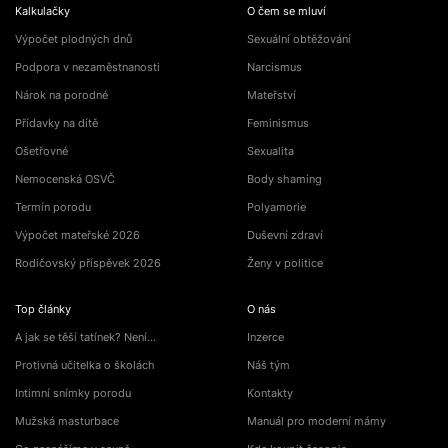
Kalkulačky
O čem se mluví
Výpočet plodných dnů
Sexuální obtěžování
Podpora v nezaměstnanosti
Narcismus
Nárok na porodné
Mateřství
Přídavky na dítě
Feminismus
Ošetřovné
Sexualita
Nemocenská OSVČ
Body shaming
Termín porodu
Polyamorie
Výpočet mateřské 2026
Duševní zdraví
Rodičovský příspěvek 2026
Ženy v politice
Top články
O nás
A jak se těší tatínek? Není…
Inzerce
Protivná učitelka o školách
Náš tým
Intimní snímky porodu
Kontakty
Mužská masturbace
Manuál pro moderní mámy