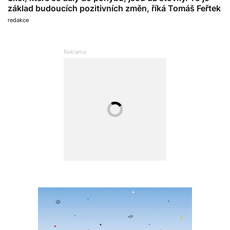
základ budoucích pozitivních změn, říká Tomáš Feřtek
redakce