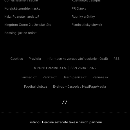
Co nesnášíme v sauně
Kde koupit časopis
Korejské zombie masky
PR články
Kvíz: Poznáte narcistu?
Rubriky a štítky
Kingdom Come 2 a ženské tělo
Feministický slovník
Bossing: jak se bránit
Cookies
Pravidla
Informace ke zpracování osobních údajů
RSS
© 2026 Heroine, s.r.o. | ISSN 2694 - 7072
Finmag.cz
Peníze.cz
Ušetři.peníze.cz
Peniaze.sk
Footballclub.cz
E-shop - časopisy NextPageMedia
sinfin.digital
Tištěnou Heroine seženete také u našich partnerů