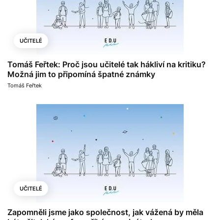
UČITELÉ
Tomáš Feřtek: Proč jsou učitelé tak hákliví na kritiku?
Možná jim to připomíná špatné známky
Tomáš Feřtek
UČITELÉ
Zapomněli jsme jako společnost, jak vážená by měla