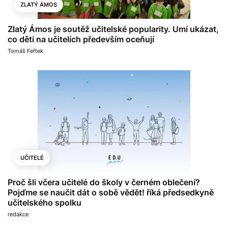
ZLATÝ ÁMOS
Zlatý Ámos je soutěž učitelské popularity. Umí ukázat,
co děti na učitelích především oceňují
Tomáš Feřtek
UČITELÉ
Proč šli včera učitelé do školy v černém oblečení?
Pojďme se naučit dát o sobě vědět! říká předsedkyně
učitelského spolku
redakce