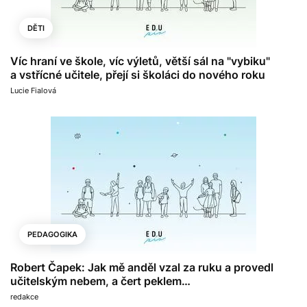
DĚTI
Víc hraní ve škole, víc výletů, větší sál na "vybiku"
a vstřícné učitele, přejí si školáci do nového roku
Lucie Fialová
PEDAGOGIKA
Robert Čapek: Jak mě anděl vzal za ruku a provedl
učitelským nebem, a čert peklem…
redakce