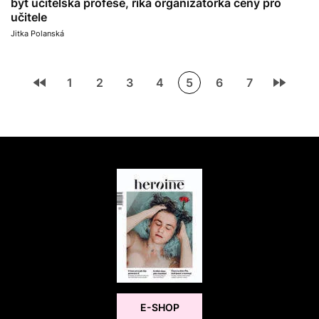
být učitelská profese, říká organizátorka ceny pro
učitele
Jitka Polanská
1
2
3
4
5
6
7
E-SHOP