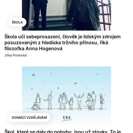
ŠKOLA
Škola učí sebeprosazení, člověk je lidským zdrojem
posuzovaným z hlediska tržního přínosu, říká
filozofka Anna Hogenová
Jitka Polanská
DOMÁCÍ VZDĚLÁVÁNÍ
Škol, které se daly do pohybu, jsou už stovky. To je