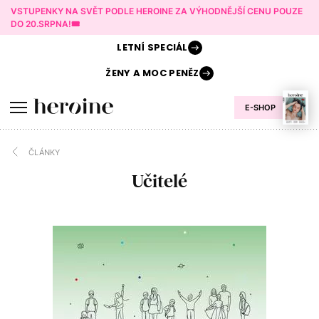
VSTUPENKY NA SVĚT PODLE HEROINE ZA VÝHODNĚJŠÍ CENU POUZE
DO 20.SRPNA!🎟️
LETNÍ
SPECIÁL
ŽENY A
MOC PENĚZ
E-SHOP
ČLÁNKY
Učitelé