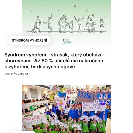
SYNDROM VYHOŘENÍ
Syndrom vyhoření – strašák, který obchází
sborovnami. Až 80 % učitelů má nakročeno
k vyhoření, tvrdí psychologové
Lucie Kocurová