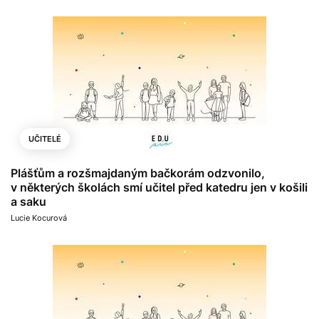
UČITELÉ
Plášťům a rozšmajdaným bačkorám odzvonilo,
v některých školách smí učitel před katedru jen v košili
a saku
Lucie Kocurová