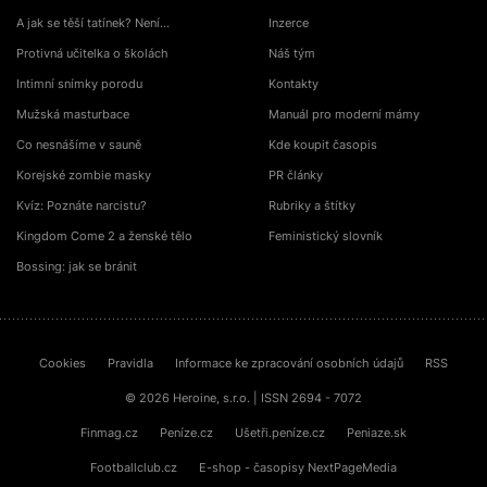
A jak se těší tatínek? Není…
Inzerce
Protivná učitelka o školách
Náš tým
Intimní snímky porodu
Kontakty
Mužská masturbace
Manuál pro moderní mámy
Co nesnášíme v sauně
Kde koupit časopis
Korejské zombie masky
PR články
Kvíz: Poznáte narcistu?
Rubriky a štítky
Kingdom Come 2 a ženské tělo
Feministický slovník
Bossing: jak se bránit
Cookies
Pravidla
Informace ke zpracování osobních údajů
RSS
© 2026 Heroine, s.r.o. | ISSN 2694 - 7072
Finmag.cz
Peníze.cz
Ušetři.peníze.cz
Peniaze.sk
Footballclub.cz
E-shop - časopisy NextPageMedia