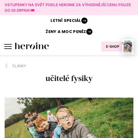
VSTUPENKY NA SVĚT PODLE HEROINE ZA VÝHODNĚJŠÍ CENU POUZE
DO 20.SRPNA!🎟️
LETNÍ
SPECIÁL
ŽENY A
MOC PENĚZ
E-SHOP
ČLÁNKY
učitelé fysiky