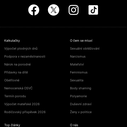
Kalkulačky
O čem se mluví
Výpočet plodných dnů
Sexuální obtěžování
Podpora v nezaměstnanosti
Narcismus
Nárok na porodné
Mateřství
Přídavky na dítě
Feminismus
Ošetřovné
Sexualita
Nemocenská OSVČ
Body shaming
Termín porodu
Polyamorie
Výpočet mateřské 2026
Duševní zdraví
Rodičovský příspěvek 2026
Ženy v politice
Top články
O nás