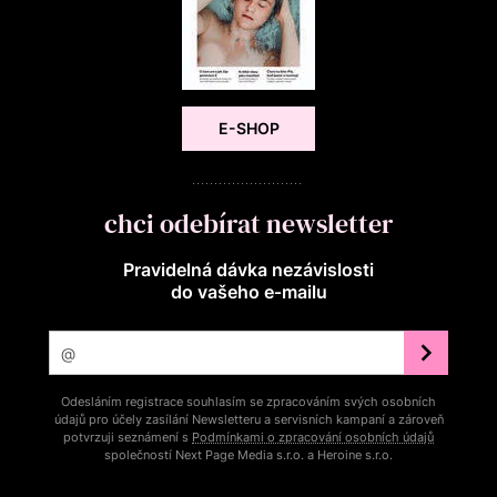
E-SHOP
chci odebírat newsletter
Pravidelná dávka nezávislosti
do vašeho e‑mailu
Odesláním registrace souhlasím se zpracováním svých osobních
údajů pro účely zasílání Newsletteru a servisních kampaní a zároveň
potvrzuji seznámení s
Podmínkami o zpracování osobních údajů
společností Next Page Media s.r.o. a Heroine s.r.o.