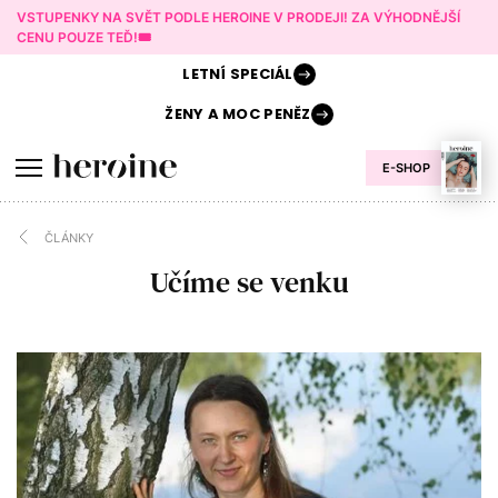
VSTUPENKY NA SVĚT PODLE HEROINE V PRODEJI! ZA VÝHODNĚJŠÍ
CENU POUZE TEĎ!🎟️
LETNÍ
SPECIÁL
ŽENY A
MOC PENĚZ
E-SHOP
ČLÁNKY
Učíme se venku