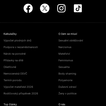
Kalkulačky
O čem se mluví
Výpočet plodných dnů
Sexuální obtěžování
Podpora v nezaměstnanosti
Narcismus
Nárok na porodné
Mateřství
Přídavky na dítě
Feminismus
Ošetřovné
Sexualita
Nemocenská OSVČ
Body shaming
Termín porodu
Polyamorie
Výpočet mateřské 2026
Duševní zdraví
Rodičovský příspěvek 2026
Ženy v politice
Top články
O nás