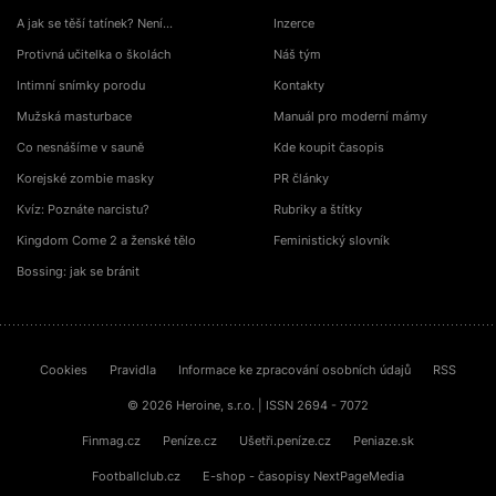
A jak se těší tatínek? Není…
Inzerce
Protivná učitelka o školách
Náš tým
Intimní snímky porodu
Kontakty
Mužská masturbace
Manuál pro moderní mámy
Co nesnášíme v sauně
Kde koupit časopis
Korejské zombie masky
PR články
Kvíz: Poznáte narcistu?
Rubriky a štítky
Kingdom Come 2 a ženské tělo
Feministický slovník
Bossing: jak se bránit
Cookies
Pravidla
Informace ke zpracování osobních údajů
RSS
© 2026 Heroine, s.r.o. | ISSN 2694 - 7072
Finmag.cz
Peníze.cz
Ušetři.peníze.cz
Peniaze.sk
Footballclub.cz
E-shop - časopisy NextPageMedia