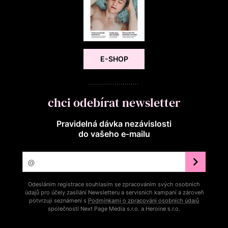
E-SHOP
chci odebírat newsletter
Pravidelná dávka nezávislosti
do vašeho e‑mailu
Odesláním registrace souhlasím se zpracováním svých osobních
údajů pro účely zasílání Newsletteru a servisních kampaní a zároveň
potvrzuji seznámení s
Podmínkami o zpracování osobních údajů
společností Next Page Media s.r.o. a Heroine s.r.o.