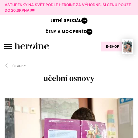
VSTUPENKY NA SVĚT PODLE HEROINE ZA VÝHODNĚJŠÍ CENU POUZE
DO 20.SRPNA!🎟️
LETNÍ
SPECIÁL
ŽENY A
MOC PENĚZ
E-SHOP
ČLÁNKY
učební osnovy