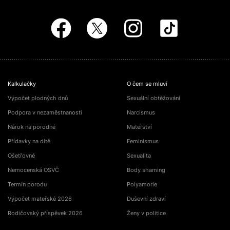
Kalkulačky
O čem se mluví
Výpočet plodných dnů
Sexuální obtěžování
Podpora v nezaměstnanosti
Narcismus
Nárok na porodné
Mateřství
Přídavky na dítě
Feminismus
Ošetřovné
Sexualita
Nemocenská OSVČ
Body shaming
Termín porodu
Polyamorie
Výpočet mateřské 2026
Duševní zdraví
Rodičovský příspěvek 2026
Ženy v politice