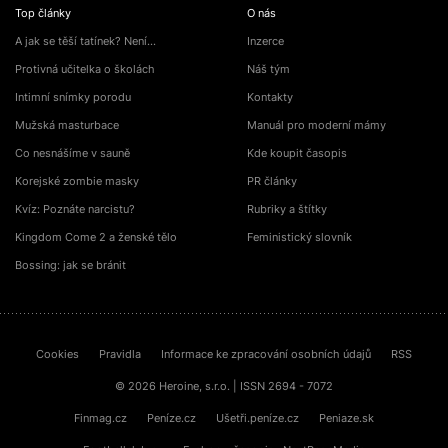
Top články
O nás
A jak se těší tatínek? Není…
Inzerce
Protivná učitelka o školách
Náš tým
Intimní snímky porodu
Kontakty
Mužská masturbace
Manuál pro moderní mámy
Co nesnášíme v sauně
Kde koupit časopis
Korejské zombie masky
PR články
Kvíz: Poznáte narcistu?
Rubriky a štítky
Kingdom Come 2 a ženské tělo
Feministický slovník
Bossing: jak se bránit
Cookies
Pravidla
Informace ke zpracování osobních údajů
RSS
© 2026 Heroine, s.r.o. | ISSN 2694 - 7072
Finmag.cz
Peníze.cz
Ušetři.peníze.cz
Peniaze.sk