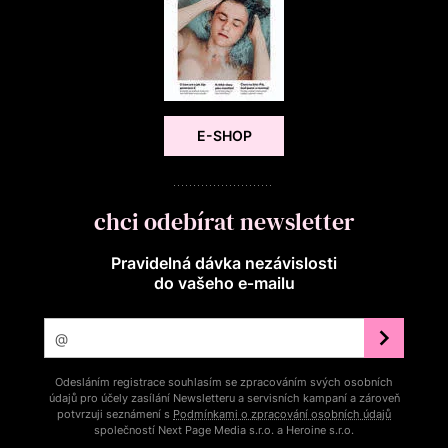
E-SHOP
chci odebírat newsletter
Pravidelná dávka nezávislosti
do vašeho e‑mailu
Odesláním registrace souhlasím se zpracováním svých osobních
údajů pro účely zasílání Newsletteru a servisních kampaní a zároveň
potvrzuji seznámení s
Podmínkami o zpracování osobních údajů
společností Next Page Media s.r.o. a Heroine s.r.o.