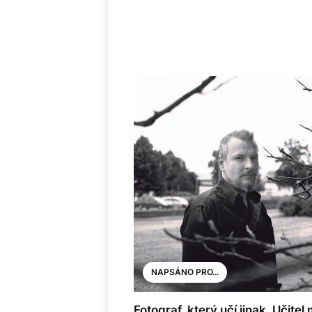
NAPSÁNO PRO...
Fotograf, který učí jinak. Učit