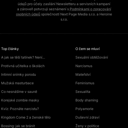
údajů pro účely zasílání Newsletteru a servisních kampaní
a zároveň potvrzuji seznámení s
Podmínkami o zpracování
osobních údajů
společností Next Page Media s.r.o. a Heroine
s.r.o.
Top články
O čem se mluví
A jak se těší tatínek? Není…
Sexuální obtěžování
Protivná učitelka o školách
Narcismus
Intimní snímky porodu
Mateřství
Mužská masturbace
Feminismus
Co nesnášíme v sauně
Sexualita
Korejské zombie masky
Body shaming
Kvíz: Poznáte narcistu?
Polyamorie
Kingdom Come 2 a ženské tělo
Duševní zdraví
Bossing: jak se bránit
Ženy v politice