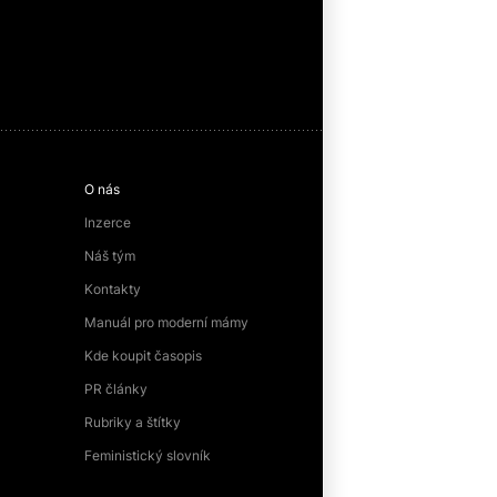
O nás
Inzerce
Náš tým
Kontakty
Manuál pro moderní mámy
Kde koupit časopis
PR články
Rubriky a štítky
Feministický slovník