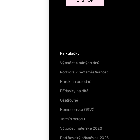
Kalkulačky
Výpočet plodných dnů
Podpora v nezaměstnanosti
Nárok na porodné
Přídavky na dítě
Ošetřovné
Nemocenská OSVČ
Termín porodu
Výpočet mateřské 2026
Rodičovský příspěvek 2026