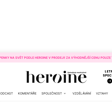
ENKY NA SVĚT PODLE HEROINE V PRODEJI! ZA VÝHODNĚJŠÍ CENU POUZE T
LET
SPEC
PODCAST
KOMENTÁŘE
SPOLEČNOST
VZDĚLÁVÁNÍ
VZTAHY