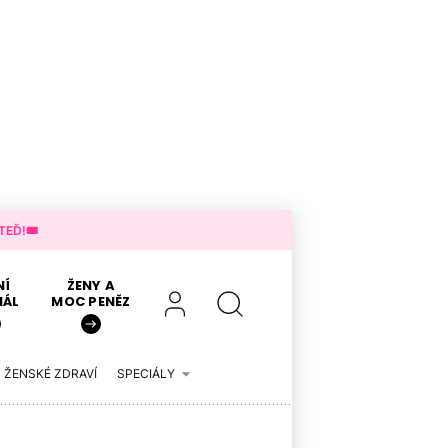
EĎ!🎟️
NÍ
ŽENY A
IÁL
MOC PENĚZ
ŽENSKÉ ZDRAVÍ
SPECIÁLY