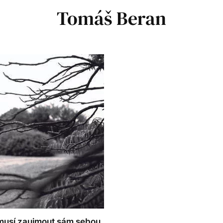
Tomáš Beran
el musí zaujmout sám sebou