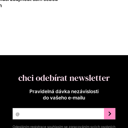
n
chci odebírat newsletter
Pravidelná dávka nezávislosti
do vašeho e‑mailu
Odesláním registrace souhlasím se zpracováním svých osobních