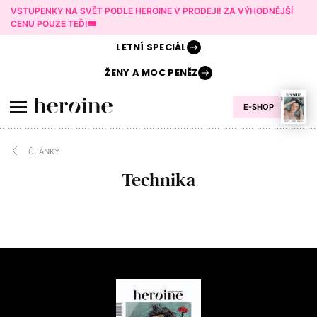
VSTUPENKY NA SVĚT PODLE HEROINE V PRODEJI! ZA VÝHODNĚJŠÍ
CENU POUZE TEĎ!🎟️
LETNÍ
SPECIÁL
ŽENY A
MOC PENĚZ
E-SHOP
ČLÁNKY
Technika