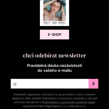
E-SHOP
chci odebírat newsletter
Pravidelná dávka nezávislosti
do vašeho e‑mailu
Odesláním registrace souhlasím se zpracováním svých osobních
údajů pro účely zasílání Newsletteru a servisních kampaní a zároveň
potvrzuji seznámení s
Podmínkami o zpracování osobních údajů
společností Next Page Media s.r.o. a Heroine s.r.o.