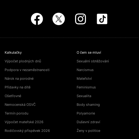
Kalkulačky
O čem se mluví
Výpočet plodných dnů
Sexuální obtěžování
Podpora v nezaměstnanosti
Narcismus
Nárok na porodné
Mateřství
Přídavky na dítě
Feminismus
Ošetřovné
Sexualita
Nemocenská OSVČ
Body shaming
Termín porodu
Polyamorie
Výpočet mateřské 2026
Duševní zdraví
Rodičovský příspěvek 2026
Ženy v politice