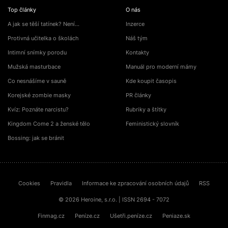
Top články
O nás
A jak se těší tatínek? Není…
Inzerce
Protivná učitelka o školách
Náš tým
Intimní snímky porodu
Kontakty
Mužská masturbace
Manuál pro moderní mámy
Co nesnášíme v sauně
Kde koupit časopis
Korejské zombie masky
PR články
Kvíz: Poznáte narcistu?
Rubriky a štítky
Kingdom Come 2 a ženské tělo
Feministický slovník
Bossing: jak se bránit
Cookies
Pravidla
Informace ke zpracování osobních údajů
RSS
© 2026 Heroine, s.r.o. | ISSN 2694 - 7072
Finmag.cz
Peníze.cz
Ušetři.peníze.cz
Peniaze.sk