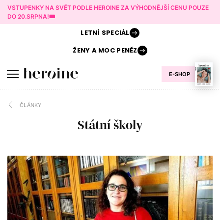
VSTUPENKY NA SVĚT PODLE HEROINE ZA VÝHODNĚJŠÍ CENU POUZE
DO 20.SRPNA!🎟️
LETNÍ
SPECIÁL
ŽENY A
MOC PENĚZ
E-SHOP
ČLÁNKY
Státní školy