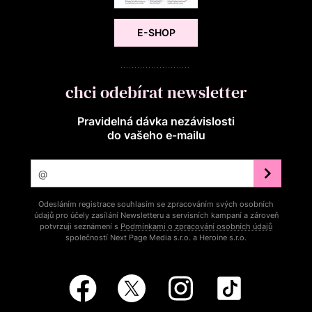
E-SHOP
chci odebírat newsletter
Pravidelná dávka nezávislosti
do vašeho e‑mailu
Odesláním registrace souhlasím se zpracováním svých osobních
údajů pro účely zasílání Newsletteru a servisních kampaní a zároveň
potvrzuji seznámení s
Podmínkami o zpracování osobních údajů
společností Next Page Media s.r.o. a Heroine s.r.o.