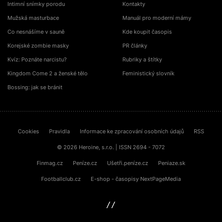
Intimní snímky porodu
Kontakty
Mužská masturbace
Manuál pro moderní mámy
Co nesnášíme v sauně
Kde koupit časopis
Korejské zombie masky
PR články
Kvíz: Poznáte narcistu?
Rubriky a štítky
Kingdom Come 2 a ženské tělo
Feministický slovník
Bossing: jak se bránit
Cookies
Pravidla
Informace ke zpracování osobních údajů
RSS
© 2026 Heroine, s.r.o. | ISSN 2694 - 7072
Finmag.cz
Peníze.cz
Ušetři.peníze.cz
Peniaze.sk
Footballclub.cz
E-shop - časopisy NextPageMedia
sinfin.digital