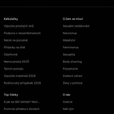
Kalkulačky
O čem se mluví
Výpočet plodných dnů
Sexuální obtěžování
Podpora v nezaměstnanosti
Narcismus
Nárok na porodné
Mateřství
Přídavky na dítě
Feminismus
Ošetřovné
Sexualita
Nemocenská OSVČ
Body shaming
Termín porodu
Polyamorie
Výpočet mateřské 2026
Duševní zdraví
Rodičovský příspěvek 2026
Ženy v politice
Top články
O nás
A jak se těší tatínek? Není…
Inzerce
Protivná učitelka o školách
Náš tým