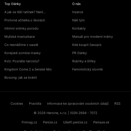
Top články
O nás
A jak se těší tatínek? Není…
Inzerce
Protivná učitelka o školách
Náš tým
Intimní snímky porodu
Kontakty
Mužská masturbace
Manuál pro moderní mámy
Co nesnášíme v sauně
Kde koupit časopis
Korejské zombie masky
PR články
Kvíz: Poznáte narcistu?
Rubriky a štítky
Kingdom Come 2 a ženské tělo
Feministický slovník
Bossing: jak se bránit
Cookies
Pravidla
Informace ke zpracování osobních údajů
RSS
© 2026 Heroine, s.r.o. | ISSN 2694 - 7072
Finmag.cz
Peníze.cz
Ušetři.peníze.cz
Peniaze.sk