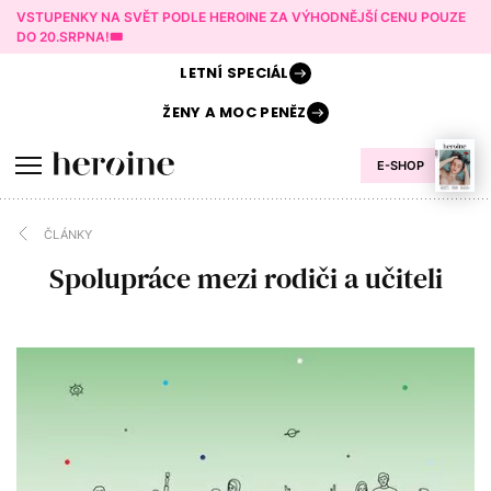
VSTUPENKY NA SVĚT PODLE HEROINE ZA VÝHODNĚJŠÍ CENU POUZE
DO 20.SRPNA!🎟️
LETNÍ
SPECIÁL
ŽENY A
MOC PENĚZ
E-SHOP
ČLÁNKY
Spolupráce mezi rodiči a učiteli