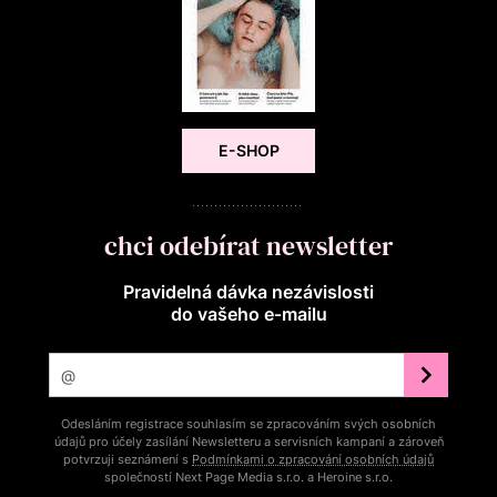
E-SHOP
chci odebírat newsletter
Pravidelná dávka nezávislosti
do vašeho e‑mailu
Odesláním registrace souhlasím se zpracováním svých osobních
údajů pro účely zasílání Newsletteru a servisních kampaní a zároveň
potvrzuji seznámení s
Podmínkami o zpracování osobních údajů
společností Next Page Media s.r.o. a Heroine s.r.o.