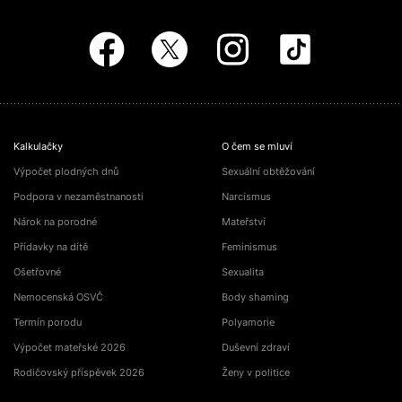
Kalkulačky
O čem se mluví
Výpočet plodných dnů
Sexuální obtěžování
Podpora v nezaměstnanosti
Narcismus
Nárok na porodné
Mateřství
Přídavky na dítě
Feminismus
Ošetřovné
Sexualita
Nemocenská OSVČ
Body shaming
Termín porodu
Polyamorie
Výpočet mateřské 2026
Duševní zdraví
Rodičovský příspěvek 2026
Ženy v politice