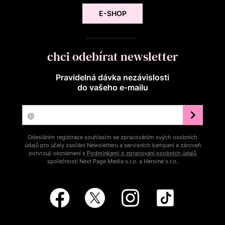
E-SHOP
chci odebírat newsletter
Pravidelná dávka nezávislosti
do vašeho e‑mailu
Odesláním registrace souhlasím se zpracováním svých osobních
údajů pro účely zasílání Newsletteru a servisních kampaní a zároveň
potvrzuji seznámení s
Podmínkami o zpracování osobních údajů
společností Next Page Media s.r.o. a Heroine s.r.o.