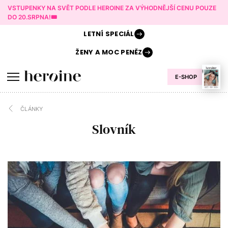
VSTUPENKY NA SVĚT PODLE HEROINE ZA VÝHODNĚJŠÍ CENU POUZE
DO 20.SRPNA!🎟️
LETNÍ
SPECIÁL
ŽENY A
MOC PENĚZ
E-SHOP
ČLÁNKY
Slovník