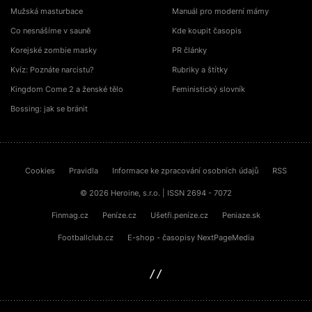
Mužská masturbace
Manuál pro moderní mámy
Co nesnášíme v sauně
Kde koupit časopis
Korejské zombie masky
PR články
Kvíz: Poznáte narcistu?
Rubriky a štítky
Kingdom Come 2 a ženské tělo
Feministický slovník
Bossing: jak se bránit
Cookies
Pravidla
Informace ke zpracování osobních údajů
RSS
© 2026 Heroine, s.r.o. | ISSN 2694 - 7072
Finmag.cz
Peníze.cz
Ušetři.peníze.cz
Peniaze.sk
Footballclub.cz
E-shop - časopisy NextPageMedia
sinfin.digital