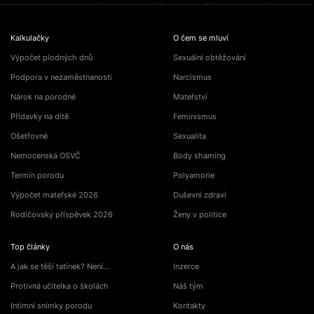
Kalkulačky
O čem se mluví
Výpočet plodných dnů
Sexuální obtěžování
Podpora v nezaměstnanosti
Narcismus
Nárok na porodné
Mateřství
Přídavky na dítě
Feminismus
Ošetřovné
Sexualita
Nemocenská OSVČ
Body shaming
Termín porodu
Polyamorie
Výpočet mateřské 2026
Duševní zdraví
Rodičovský příspěvek 2026
Ženy v politice
Top články
O nás
A jak se těší tatínek? Není…
Inzerce
Protivná učitelka o školách
Náš tým
Intimní snímky porodu
Kontakty