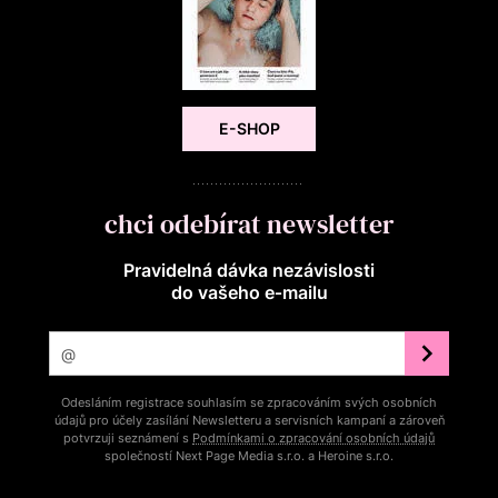
E-SHOP
chci odebírat newsletter
Pravidelná dávka nezávislosti
do vašeho e‑mailu
Odesláním registrace souhlasím se zpracováním svých osobních
údajů pro účely zasílání Newsletteru a servisních kampaní a zároveň
potvrzuji seznámení s
Podmínkami o zpracování osobních údajů
společností Next Page Media s.r.o. a Heroine s.r.o.