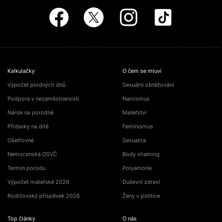
Kalkulačky
O čem se mluví
Výpočet plodných dnů
Sexuální obtěžování
Podpora v nezaměstnanosti
Narcismus
Nárok na porodné
Mateřství
Přídavky na dítě
Feminismus
Ošetřovné
Sexualita
Nemocenská OSVČ
Body shaming
Termín porodu
Polyamorie
Výpočet mateřské 2026
Duševní zdraví
Rodičovský příspěvek 2026
Ženy v politice
Top články
O nás