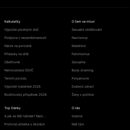
Kalkulačky
O čem se mluví
Výpočet plodných dnů
Sexuální obtěžování
Podpora v nezaměstnanosti
Narcismus
Nárok na porodné
Mateřství
Přídavky na dítě
Feminismus
Ošetřovné
Sexualita
Nemocenská OSVČ
Body shaming
Termín porodu
Polyamorie
Výpočet mateřské 2026
Duševní zdraví
Rodičovský příspěvek 2026
Ženy v politice
Top články
O nás
A jak se těší tatínek? Není…
Inzerce
Protivná učitelka o školách
Náš tým