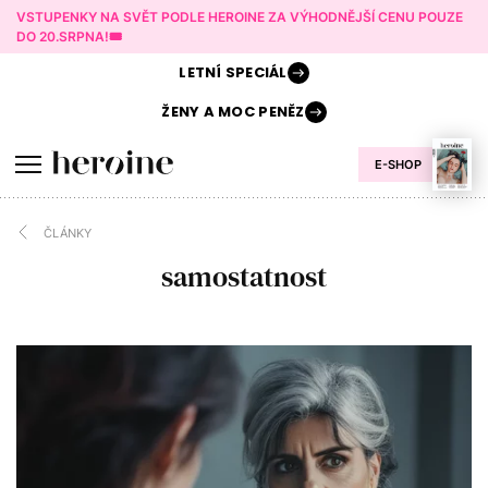
VSTUPENKY NA SVĚT PODLE HEROINE ZA VÝHODNĚJŠÍ CENU POUZE
DO 20.SRPNA!🎟️
LETNÍ
SPECIÁL
ŽENY A
MOC PENĚZ
E-SHOP
ČLÁNKY
samostatnost