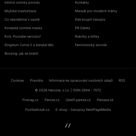
Intimní snímky porodu
Kontakty
Mužská masturbace
Manuál pro moderní mámy
Co nesnášíme v sauně
Kde koupit časopis
Korejské zombie masky
PR články
Kvíz: Poznáte narcistu?
Rubriky a štítky
Kingdom Come 2 a ženské tělo
Feministický slovník
Bossing: jak se bránit
Cookies
Pravidla
Informace ke zpracování osobních údajů
RSS
© 2026 Heroine, s.r.o. | ISSN 2694 - 7072
Finmag.cz
Peníze.cz
Ušetři.peníze.cz
Peniaze.sk
Footballclub.cz
E-shop - časopisy NextPageMedia
sinfin.digital