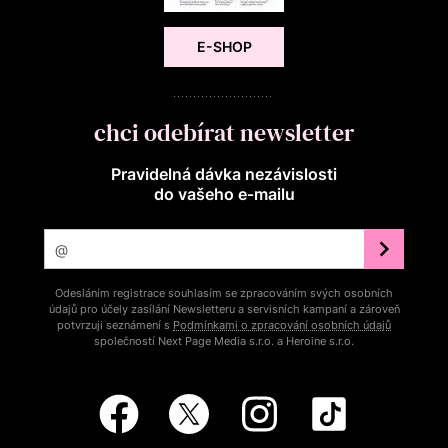
E-SHOP
chci odebírat newsletter
Pravidelná dávka nezávislosti
do vašeho e‑mailu
Odesláním registrace souhlasím se zpracováním svých osobních
údajů pro účely zasílání Newsletteru a servisních kampaní a zároveň
potvrzuji seznámení s
Podmínkami o zpracování osobních údajů
společností Next Page Media s.r.o. a Heroine s.r.o.