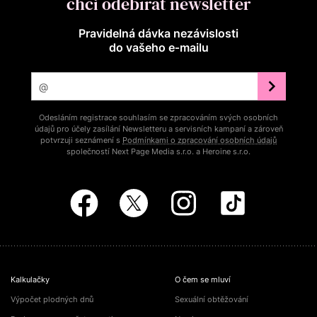
chci odebírat newsletter
Pravidelná dávka nezávislosti
do vašeho e‑mailu
Odesláním registrace souhlasím se zpracováním svých osobních
údajů pro účely zasílání Newsletteru a servisních kampaní a zároveň
potvrzuji seznámení s
Podmínkami o zpracování osobních údajů
společností Next Page Media s.r.o. a Heroine s.r.o.
Kalkulačky
O čem se mluví
Výpočet plodných dnů
Sexuální obtěžování