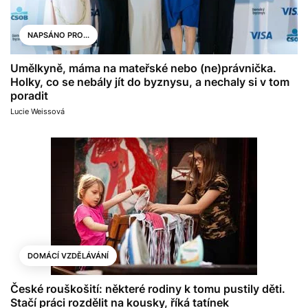
NAPSÁNO PRO...
Umělkyně, máma na mateřské nebo (ne)právnička.
Holky, co se nebály jít do byznysu, a nechaly si v tom
poradit
Lucie Weissová
DOMÁCÍ VZDĚLÁVÁNÍ
České rouškošití: některé rodiny k tomu pustily děti.
Stačí práci rozdělit na kousky, říká tatínek