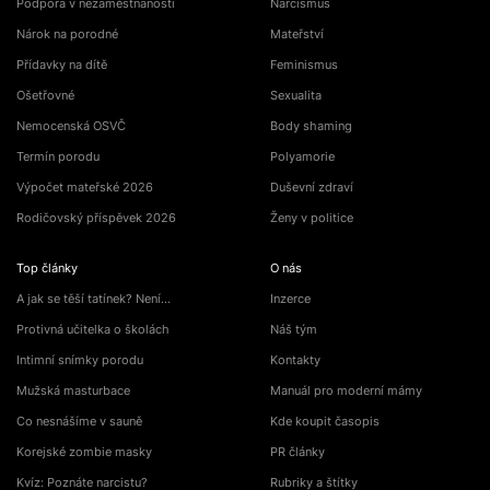
Podpora v nezaměstnanosti
Narcismus
Nárok na porodné
Mateřství
Přídavky na dítě
Feminismus
Ošetřovné
Sexualita
Nemocenská OSVČ
Body shaming
Termín porodu
Polyamorie
Výpočet mateřské 2026
Duševní zdraví
Rodičovský příspěvek 2026
Ženy v politice
Top články
O nás
A jak se těší tatínek? Není…
Inzerce
Protivná učitelka o školách
Náš tým
Intimní snímky porodu
Kontakty
Mužská masturbace
Manuál pro moderní mámy
Co nesnášíme v sauně
Kde koupit časopis
Korejské zombie masky
PR články
Kvíz: Poznáte narcistu?
Rubriky a štítky