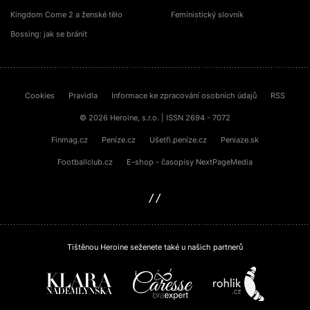
Kingdom Come 2 a ženské tělo
Feministický slovník
Bossing: jak se bránit
Cookies
Pravidla
Informace ke zpracování osobních údajů
RSS
© 2026 Heroine, s.r.o. | ISSN 2694 - 7072
Finmag.cz
Peníze.cz
Ušetři.peníze.cz
Peniaze.sk
Footballclub.cz
E-shop - časopisy NextPageMedia
sinfin.digital
Tištěnou Heroine seženete také u našich partnerů