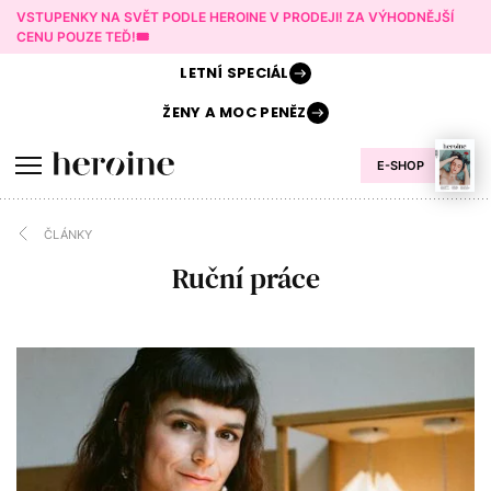
VSTUPENKY NA SVĚT PODLE HEROINE V PRODEJI! ZA VÝHODNĚJŠÍ
CENU POUZE TEĎ!🎟️
LETNÍ
SPECIÁL
ŽENY A
MOC PENĚZ
E-SHOP
ČLÁNKY
Ruční práce