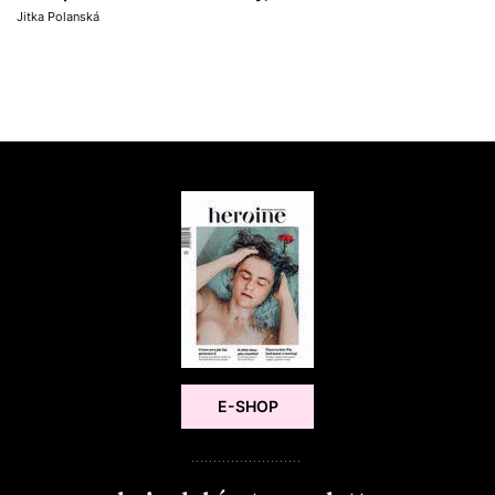
Jitka Polanská
E-SHOP