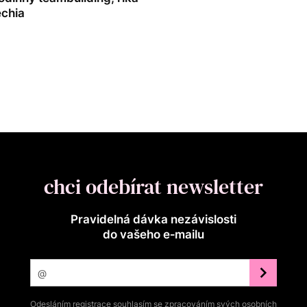
echia
chci odebírat newsletter
Pravidelná dávka nezávislosti
do vašeho e‑mailu
Odesláním registrace souhlasím se zpracováním svých osobních