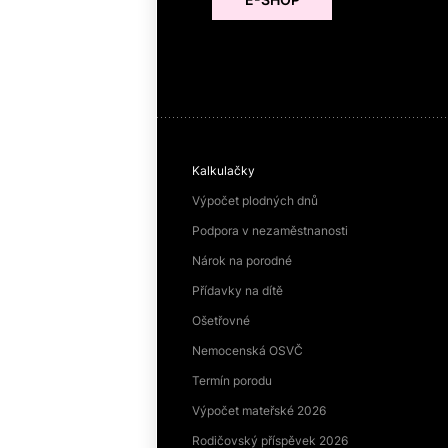
Kalkulačky
Výpočet plodných dnů
Podpora v nezaměstnanosti
Nárok na porodné
Přídavky na dítě
Ošetřovné
Nemocenská OSVČ
Termín porodu
Výpočet mateřské 2026
Rodičovský příspěvek 2026