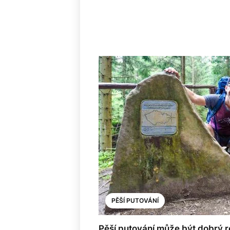
PĚŠÍ PUTOVÁNÍ
Pěší putování může být dobrý r