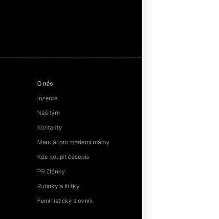
O nás
Inzerce
Náš tým
Kontakty
Manuál pro moderní mámy
Kde koupit časopis
PR články
Rubriky a štítky
Feministický slovník