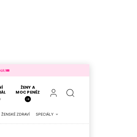
A!🎟️
NÍ
ŽENY A
IÁL
MOC PENĚZ
ŽENSKÉ ZDRAVÍ
SPECIÁLY