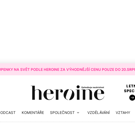
PENKY NA SVĚT PODLE HEROINE ZA VÝHODNĚJŠÍ CENU POUZE DO 20.SRPN
LET
SPEC
PODCAST
KOMENTÁŘE
SPOLEČNOST
VZDĚLÁVÁNÍ
VZTAHY