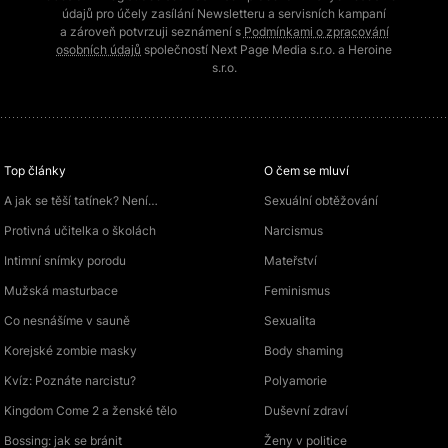
údajů pro účely zasílání Newsletteru a servisních kampaní
a zároveň potvrzuji seznámení s
Podmínkami o zpracování
osobních údajů
společností Next Page Media s.r.o. a Heroine
s.r.o.
Top články
O čem se mluví
A jak se těší tatínek? Není…
Sexuální obtěžování
Protivná učitelka o školách
Narcismus
Intimní snímky porodu
Mateřství
Mužská masturbace
Feminismus
Co nesnášíme v sauně
Sexualita
Korejské zombie masky
Body shaming
Kvíz: Poznáte narcistu?
Polyamorie
Kingdom Come 2 a ženské tělo
Duševní zdraví
Bossing: jak se bránit
Ženy v politice