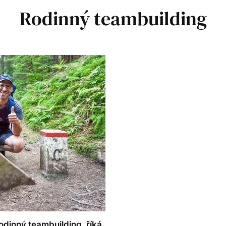
Rodinný teambuilding
odinný teambuilding, říká