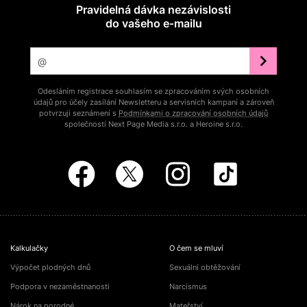
Pravidelná dávka nezávislosti
do vašeho e‑mailu
Odesláním registrace souhlasím se zpracováním svých osobních
údajů pro účely zasílání Newsletteru a servisních kampaní a zároveň
potvrzuji seznámení s
Podmínkami o zpracování osobních údajů
společností Next Page Media s.r.o. a Heroine s.r.o.
Kalkulačky
O čem se mluví
Výpočet plodných dnů
Sexuální obtěžování
Podpora v nezaměstnanosti
Narcismus
Nárok na porodné
Mateřství