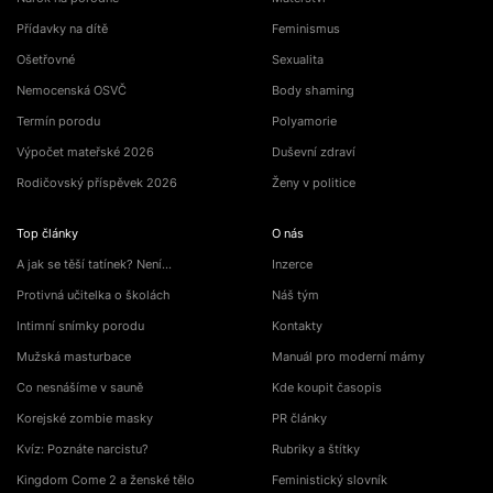
Přídavky na dítě
Feminismus
Ošetřovné
Sexualita
Nemocenská OSVČ
Body shaming
Termín porodu
Polyamorie
Výpočet mateřské 2026
Duševní zdraví
Rodičovský příspěvek 2026
Ženy v politice
Top články
O nás
A jak se těší tatínek? Není…
Inzerce
Protivná učitelka o školách
Náš tým
Intimní snímky porodu
Kontakty
Mužská masturbace
Manuál pro moderní mámy
Co nesnášíme v sauně
Kde koupit časopis
Korejské zombie masky
PR články
Kvíz: Poznáte narcistu?
Rubriky a štítky
Kingdom Come 2 a ženské tělo
Feministický slovník