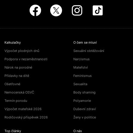
Kalkulačky
O čem se mluví
Výpočet plodných dnů
Sexuální obtěžování
Podpora v nezaměstnanosti
Narcismus
Nárok na porodné
Mateřství
Přídavky na dítě
Feminismus
Ošetřovné
Sexualita
Nemocenská OSVČ
Body shaming
Termín porodu
Polyamorie
Výpočet mateřské 2026
Duševní zdraví
Rodičovský příspěvek 2026
Ženy v politice
Top články
O nás