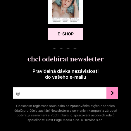
E-SHOP
chci odebírat newsletter
Pravidelná dávka nezávislosti
do vašeho e‑mailu
Odesláním registrace souhlasím se zpracováním svých osobních
údajů pro účely zasílání Newsletteru a servisních kampaní a zároveň
potvrzuji seznámení s
Podmínkami o zpracování osobních údajů
společností Next Page Media s.r.o. a Heroine s.r.o.