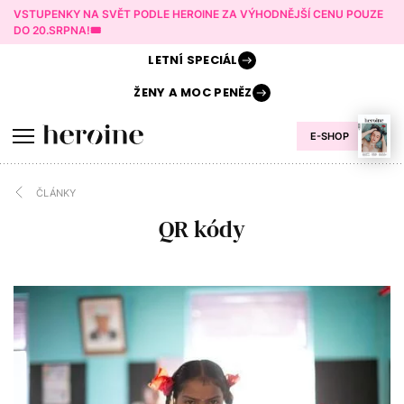
VSTUPENKY NA SVĚT PODLE HEROINE ZA VÝHODNĚJŠÍ CENU POUZE
DO 20.SRPNA!🎟️
LETNÍ
SPECIÁL
ŽENY A
MOC PENĚZ
E-SHOP
ČLÁNKY
QR kódy