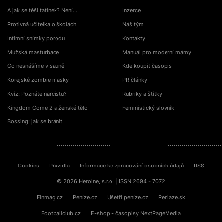
A jak se těší tatínek? Není…
Inzerce
Protivná učitelka o školách
Náš tým
Intimní snímky porodu
Kontakty
Mužská masturbace
Manuál pro moderní mámy
Co nesnášíme v sauně
Kde koupit časopis
Korejské zombie masky
PR články
Kvíz: Poznáte narcistu?
Rubriky a štítky
Kingdom Come 2 a ženské tělo
Feministický slovník
Bossing: jak se bránit
Cookies
Pravidla
Informace ke zpracování osobních údajů
RSS
© 2026 Heroine, s.r.o. | ISSN 2694 - 7072
Finmag.cz
Peníze.cz
Ušetři.peníze.cz
Peniaze.sk
Footballclub.cz
E-shop - časopisy NextPageMedia