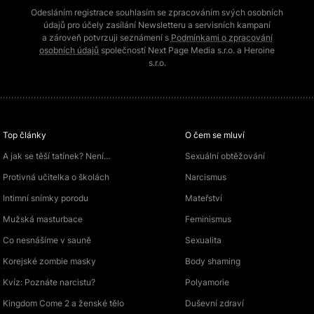
Odesláním registrace souhlasím se zpracováním svých osobních
údajů pro účely zasílání Newsletteru a servisních kampaní
a zároveň potvrzuji seznámení s
Podmínkami o zpracování
osobních údajů
společností Next Page Media s.r.o. a Heroine
s.r.o.
Top články
O čem se mluví
A jak se těší tatínek? Není…
Sexuální obtěžování
Protivná učitelka o školách
Narcismus
Intimní snímky porodu
Mateřství
Mužská masturbace
Feminismus
Co nesnášíme v sauně
Sexualita
Korejské zombie masky
Body shaming
Kvíz: Poznáte narcistu?
Polyamorie
Kingdom Come 2 a ženské tělo
Duševní zdraví