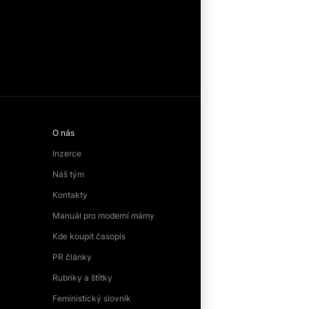
O nás
Inzerce
Náš tým
Kontakty
Manuál pro moderní mámy
Kde koupit časopis
PR články
Rubriky a štítky
Feministický slovník