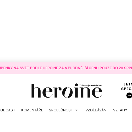
PENKY NA SVĚT PODLE HEROINE ZA VÝHODNĚJŠÍ CENU POUZE DO 20.SRPN
LET
SPEC
PODCAST
KOMENTÁŘE
SPOLEČNOST
VZDĚLÁVÁNÍ
VZTAHY