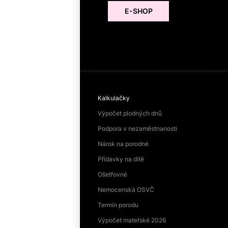
E-SHOP
Kalkulačky
Výpočet plodných dnů
Podpora v nezaměstnanosti
Nárok na porodné
Přídavky na dítě
Ošetřovné
Nemocenská OSVČ
Termín porodu
Výpočet mateřské 2026