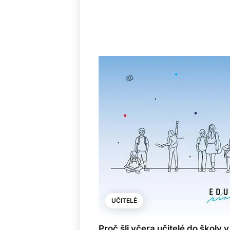
UČITELÉ
Proč šli včera učitelé do školy