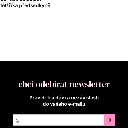
dět! říká předsedkyně
chci odebírat newsletter
Pravidelná dávka nezávislosti
do vašeho e‑mailu