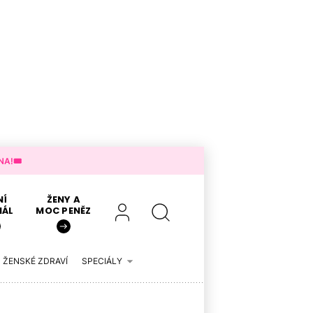
A!🎟️
NÍ
ŽENY A
IÁL
MOC PENĚZ
ŽENSKÉ ZDRAVÍ
SPECIÁLY