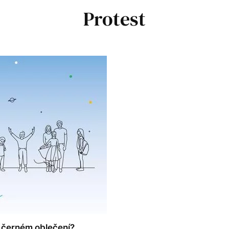
Protest
 v černém oblečení?