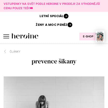
VSTUPENKY NA SVĚT PODLE HEROINE V PRODEJI! ZA VÝHODNĚJŠÍ
CENU POUZE TEĎ!🎟️
LETNÍ
SPECIÁL
ŽENY A
MOC PENĚZ
E-SHOP
ČLÁNKY
prevence šikany