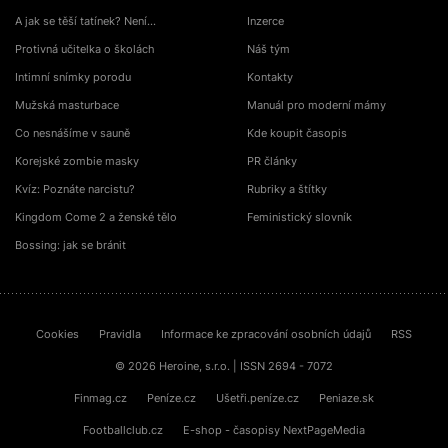
A jak se těší tatínek? Není…
Inzerce
Protivná učitelka o školách
Náš tým
Intimní snímky porodu
Kontakty
Mužská masturbace
Manuál pro moderní mámy
Co nesnášíme v sauně
Kde koupit časopis
Korejské zombie masky
PR články
Kvíz: Poznáte narcistu?
Rubriky a štítky
Kingdom Come 2 a ženské tělo
Feministický slovník
Bossing: jak se bránit
Cookies
Pravidla
Informace ke zpracování osobních údajů
RSS
© 2026 Heroine, s.r.o. | ISSN 2694 - 7072
Finmag.cz
Peníze.cz
Ušetři.peníze.cz
Peniaze.sk
Footballclub.cz
E-shop - časopisy NextPageMedia