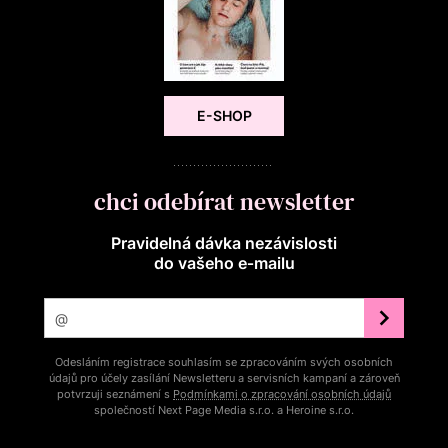
E-SHOP
chci odebírat newsletter
Pravidelná dávka nezávislosti
do vašeho e‑mailu
Odesláním registrace souhlasím se zpracováním svých osobních
údajů pro účely zasílání Newsletteru a servisních kampaní a zároveň
potvrzuji seznámení s
Podmínkami o zpracování osobních údajů
společností Next Page Media s.r.o. a Heroine s.r.o.