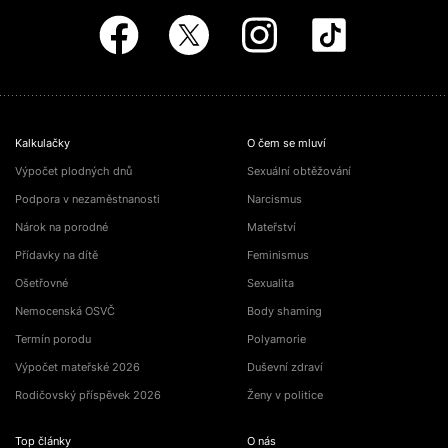
Kalkulačky
O čem se mluví
Výpočet plodných dnů
Sexuální obtěžování
Podpora v nezaměstnanosti
Narcismus
Nárok na porodné
Mateřství
Přídavky na dítě
Feminismus
Ošetřovné
Sexualita
Nemocenská OSVČ
Body shaming
Termín porodu
Polyamorie
Výpočet mateřské 2026
Duševní zdraví
Rodičovský příspěvek 2026
Ženy v politice
Top články
O nás