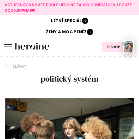
VSTUPENKY NA SVĚT PODLE HEROINE ZA VÝHODNĚJŠÍ CENU POUZE
DO 20.SRPNA!🎟️
LETNÍ
SPECIÁL
ŽENY A
MOC PENĚZ
E-SHOP
ČLÁNKY
politický systém