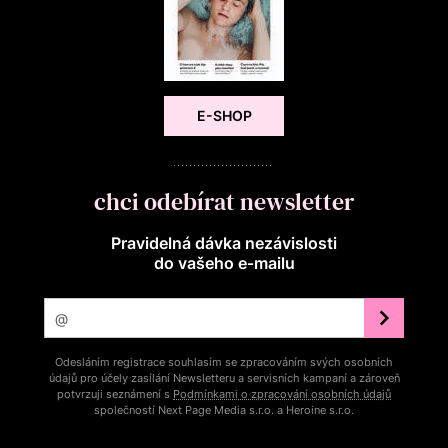
E-SHOP
chci odebírat newsletter
Pravidelná dávka nezávislosti
do vašeho e‑mailu
Odesláním registrace souhlasím se zpracováním svých osobních
údajů pro účely zasílání Newsletteru a servisních kampaní a zároveň
potvrzuji seznámení s
Podmínkami o zpracování osobních údajů
společností Next Page Media s.r.o. a Heroine s.r.o.