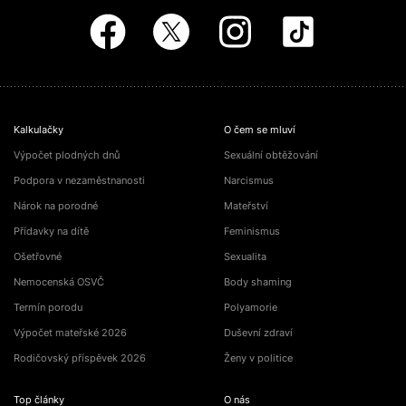
Kalkulačky
O čem se mluví
Výpočet plodných dnů
Sexuální obtěžování
Podpora v nezaměstnanosti
Narcismus
Nárok na porodné
Mateřství
Přídavky na dítě
Feminismus
Ošetřovné
Sexualita
Nemocenská OSVČ
Body shaming
Termín porodu
Polyamorie
Výpočet mateřské 2026
Duševní zdraví
Rodičovský příspěvek 2026
Ženy v politice
Top články
O nás