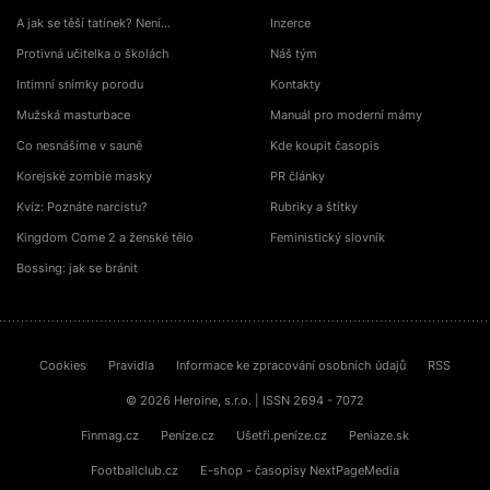
A jak se těší tatínek? Není…
Inzerce
Protivná učitelka o školách
Náš tým
Intimní snímky porodu
Kontakty
Mužská masturbace
Manuál pro moderní mámy
Co nesnášíme v sauně
Kde koupit časopis
Korejské zombie masky
PR články
Kvíz: Poznáte narcistu?
Rubriky a štítky
Kingdom Come 2 a ženské tělo
Feministický slovník
Bossing: jak se bránit
Cookies
Pravidla
Informace ke zpracování osobních údajů
RSS
© 2026 Heroine, s.r.o. | ISSN 2694 - 7072
Finmag.cz
Peníze.cz
Ušetři.peníze.cz
Peniaze.sk
Footballclub.cz
E-shop - časopisy NextPageMedia