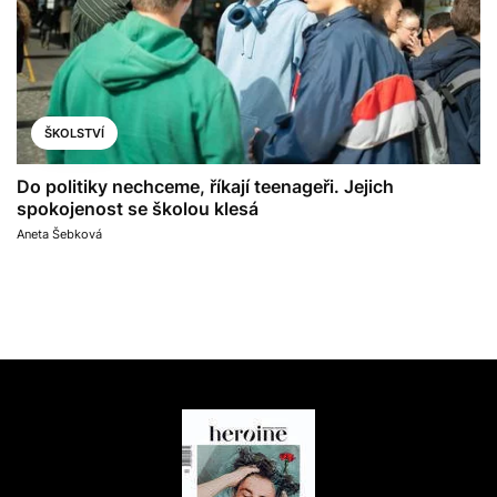
ŠKOLSTVÍ
Do politiky nechceme, říkají teenageři. Jejich
spokojenost se školou klesá
Aneta Šebková