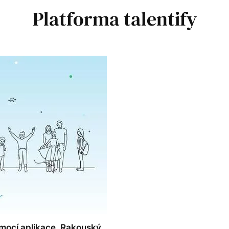
Platforma talentify
omocí aplikace. Rakouský