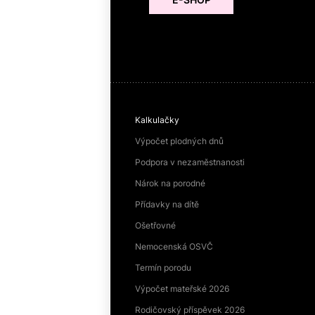
Kalkulačky
Výpočet plodných dnů
Podpora v nezaměstnanosti
Nárok na porodné
Přídavky na dítě
Ošetřovné
Nemocenská OSVČ
Termín porodu
Výpočet mateřské 2026
Rodičovský příspěvek 2026