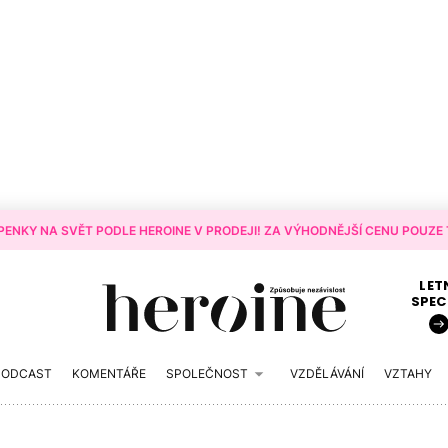
ENKY NA SVĚT PODLE HEROINE V PRODEJI! ZA VÝHODNĚJŠÍ CENU POUZE T
LET
SPEC
PODCAST
KOMENTÁŘE
SPOLEČNOST
VZDĚLÁVÁNÍ
VZTAHY