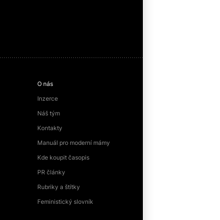
O nás
Inzerce
Náš tým
Kontakty
Manuál pro moderní mámy
Kde koupit časopis
PR články
Rubriky a štítky
Feministický slovník