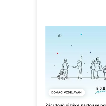
DOMÁCÍ VZDĚLÁVÁNÍ
Žáci doučují žáky, najdou se p