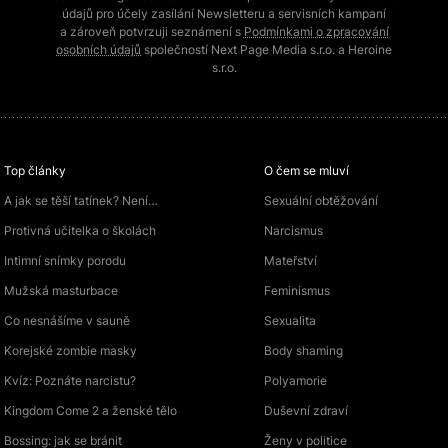
údajů pro účely zasílání Newsletteru a servisních kampaní
a zároveň potvrzuji seznámení s
Podmínkami o zpracování
osobních údajů
společností Next Page Media s.r.o. a Heroine
s.r.o.
Top články
O čem se mluví
A jak se těší tatínek? Není…
Sexuální obtěžování
Protivná učitelka o školách
Narcismus
Intimní snímky porodu
Mateřství
Mužská masturbace
Feminismus
Co nesnášíme v sauně
Sexualita
Korejské zombie masky
Body shaming
Kvíz: Poznáte narcistu?
Polyamorie
Kingdom Come 2 a ženské tělo
Duševní zdraví
Bossing: jak se bránit
Ženy v politice