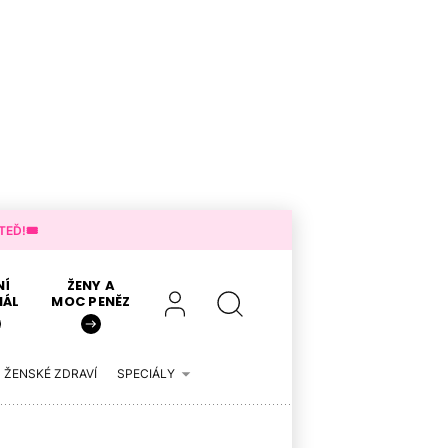
EĎ!🎟️
NÍ
ŽENY A
IÁL
MOC PENĚZ
ŽENSKÉ ZDRAVÍ
SPECIÁLY