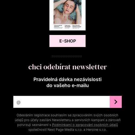
E-SHOP
chci odebírat newsletter
Pravidelná dávka nezávislosti
do vašeho e‑mailu
Odesláním registrace souhlasím se zpracováním svých osobních
údajů pro účely zasílání Newsletteru a servisních kampaní a zároveň
potvrzuji seznámení s
Podmínkami o zpracování osobních údajů
společností Next Page Media s.r.o. a Heroine s.r.o.