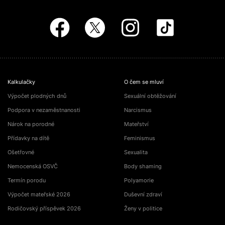
Kalkulačky
O čem se mluví
Výpočet plodných dnů
Sexuální obtěžování
Podpora v nezaměstnanosti
Narcismus
Nárok na porodné
Mateřství
Přídavky na dítě
Feminismus
Ošetřovné
Sexualita
Nemocenská OSVČ
Body shaming
Termín porodu
Polyamorie
Výpočet mateřské 2026
Duševní zdraví
Rodičovský příspěvek 2026
Ženy v politice