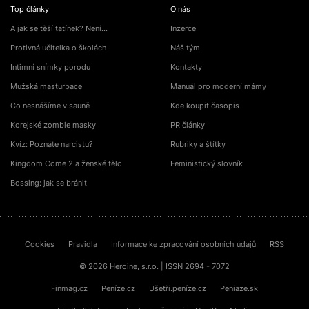
Top články
O nás
A jak se těší tatínek? Není…
Inzerce
Protivná učitelka o školách
Náš tým
Intimní snímky porodu
Kontakty
Mužská masturbace
Manuál pro moderní mámy
Co nesnášíme v sauně
Kde koupit časopis
Korejské zombie masky
PR články
Kvíz: Poznáte narcistu?
Rubriky a štítky
Kingdom Come 2 a ženské tělo
Feministický slovník
Bossing: jak se bránit
Cookies
Pravidla
Informace ke zpracování osobních údajů
RSS
© 2026 Heroine, s.r.o. | ISSN 2694 - 7072
Finmag.cz
Peníze.cz
Ušetři.peníze.cz
Peniaze.sk