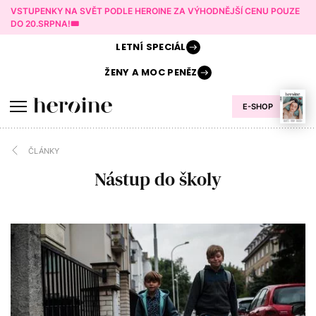
VSTUPENKY NA SVĚT PODLE HEROINE ZA VÝHODNĚJŠÍ CENU POUZE
DO 20.SRPNA!🎟️
LETNÍ
SPECIÁL
ŽENY A
MOC PENĚZ
E-SHOP
ČLÁNKY
Nástup do školy