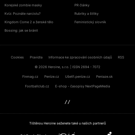
Korejské zombie masky
PR články
Kvíz: Poznáte narcistu?
Rubriky a štítky
Kingdom Come 2 a ženské tělo
Feministický slovník
Bossing: jak se bránit
Cookies
Pravidla
Informace ke zpracování osobních údajů
RSS
© 2026 Heroine, s.r.o. | ISSN 2694 - 7072
Finmag.cz
Peníze.cz
Ušetři.peníze.cz
Peniaze.sk
Footballclub.cz
E-shop - časopisy NextPageMedia
sinfin.digital
Tištěnou Heroine seženete také u našich partnerů