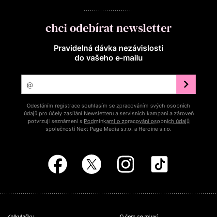
chci odebírat newsletter
Pravidelná dávka nezávislosti
do vašeho e‑mailu
Odesláním registrace souhlasím se zpracováním svých osobních
údajů pro účely zasílání Newsletteru a servisních kampaní a zároveň
potvrzuji seznámení s
Podmínkami o zpracování osobních údajů
společností Next Page Media s.r.o. a Heroine s.r.o.
Kalkulačky
O čem se mluví