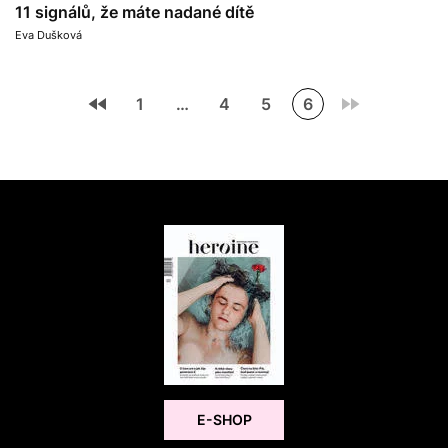
11 signálů, že máte nadané dítě
Eva Dušková
1
…
4
5
6
E-SHOP