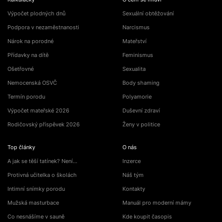
Výpočet plodných dnů
Sexuální obtěžování
Podpora v nezaměstnanosti
Narcismus
Nárok na porodné
Mateřství
Přídavky na dítě
Feminismus
Ošetřovné
Sexualita
Nemocenská OSVČ
Body shaming
Termín porodu
Polyamorie
Výpočet mateřské 2026
Duševní zdraví
Rodičovský příspěvek 2026
Ženy v politice
Top články
O nás
A jak se těší tatínek? Není…
Inzerce
Protivná učitelka o školách
Náš tým
Intimní snímky porodu
Kontakty
Mužská masturbace
Manuál pro moderní mámy
Co nesnášíme v sauně
Kde koupit časopis