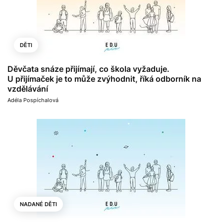
DĚTI
Děvčata snáze přijímají, co škola vyžaduje.
U přijímaček je to může zvýhodnit, říká odborník na
vzdělávání
Adéla Pospíchalová
NADANÉ DĚTI