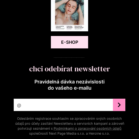
E-SHOP
chci odebírat newsletter
Pravidelná dávka nezávislosti
do vašeho e‑mailu
Odesláním registrace souhlasím se zpracováním svých osobních
údajů pro účely zasílání Newsletteru a servisních kampaní a zároveň
potvrzuji seznámení s
Podmínkami o zpracování osobních údajů
společností Next Page Media s.r.o. a Heroine s.r.o.