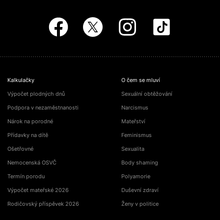
Kalkulačky
O čem se mluví
Výpočet plodných dnů
Sexuální obtěžování
Podpora v nezaměstnanosti
Narcismus
Nárok na porodné
Mateřství
Přídavky na dítě
Feminismus
Ošetřovné
Sexualita
Nemocenská OSVČ
Body shaming
Termín porodu
Polyamorie
Výpočet mateřské 2026
Duševní zdraví
Rodičovský příspěvek 2026
Ženy v politice