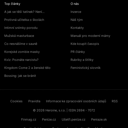
Top články
O nás
A jak se těší tatínek? Není…
Inzerce
Protivná učitelka o školách
Náš tým
Intimní snímky porodu
Kontakty
Mužská masturbace
Manuál pro moderní mámy
Co nesnášíme v sauně
Kde koupit časopis
Korejské zombie masky
PR články
Kvíz: Poznáte narcistu?
Rubriky a štítky
Kingdom Come 2 a ženské tělo
Feministický slovník
Bossing: jak se bránit
Cookies
Pravidla
Informace ke zpracování osobních údajů
RSS
© 2026 Heroine, s.r.o. | ISSN 2694 - 7072
Finmag.cz
Peníze.cz
Ušetři.peníze.cz
Peniaze.sk