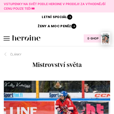
VSTUPENKY NA SVĚT PODLE HEROINE V PRODEJI! ZA VÝHODNĚJŠÍ
CENU POUZE TEĎ!🎟️
LETNÍ
SPECIÁL
ŽENY A
MOC PENĚZ
E-SHOP
ČLÁNKY
Mistrovství světa