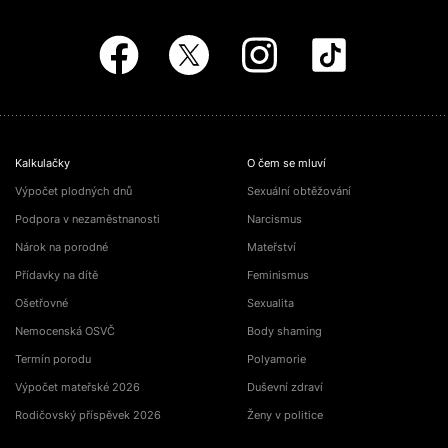
Kalkulačky
O čem se mluví
Výpočet plodných dnů
Sexuální obtěžování
Podpora v nezaměstnanosti
Narcismus
Nárok na porodné
Mateřství
Přídavky na dítě
Feminismus
Ošetřovné
Sexualita
Nemocenská OSVČ
Body shaming
Termín porodu
Polyamorie
Výpočet mateřské 2026
Duševní zdraví
Rodičovský příspěvek 2026
Ženy v politice