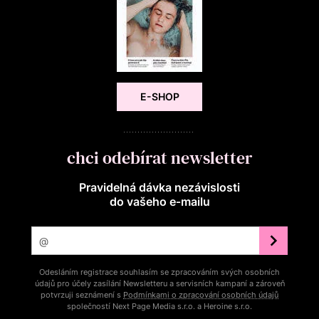
E-SHOP
chci odebírat newsletter
Pravidelná dávka nezávislosti
do vašeho e‑mailu
Odesláním registrace souhlasím se zpracováním svých osobních
údajů pro účely zasílání Newsletteru a servisních kampaní a zároveň
potvrzuji seznámení s
Podmínkami o zpracování osobních údajů
společností Next Page Media s.r.o. a Heroine s.r.o.