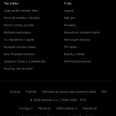
Top články
O nás
A jak se těší tatínek? Není…
Inzerce
Protivná učitelka o školách
Náš tým
Intimní snímky porodu
Kontakty
Mužská masturbace
Manuál pro moderní mámy
Co nesnášíme v sauně
Kde koupit časopis
Korejské zombie masky
PR články
Kvíz: Poznáte narcistu?
Rubriky a štítky
Kingdom Come 2 a ženské tělo
Feministický slovník
Bossing: jak se bránit
Cookies
Pravidla
Informace ke zpracování osobních údajů
RSS
© 2026 Heroine, s.r.o. | ISSN 2694 - 7072
Finmag.cz
Peníze.cz
Ušetři.peníze.cz
Peniaze.sk