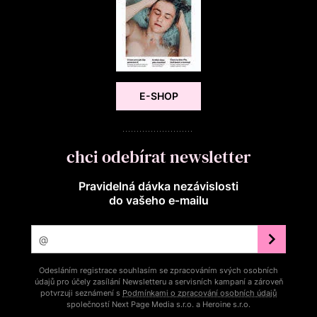
E-SHOP
chci odebírat newsletter
Pravidelná dávka nezávislosti
do vašeho e‑mailu
Odesláním registrace souhlasím se zpracováním svých osobních
údajů pro účely zasílání Newsletteru a servisních kampaní a zároveň
potvrzuji seznámení s
Podmínkami o zpracování osobních údajů
společností Next Page Media s.r.o. a Heroine s.r.o.