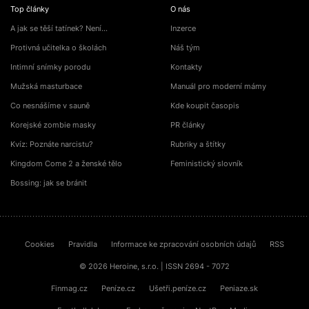
Top články
O nás
A jak se těší tatínek? Není…
Inzerce
Protivná učitelka o školách
Náš tým
Intimní snímky porodu
Kontakty
Mužská masturbace
Manuál pro moderní mámy
Co nesnášíme v sauně
Kde koupit časopis
Korejské zombie masky
PR články
Kvíz: Poznáte narcistu?
Rubriky a štítky
Kingdom Come 2 a ženské tělo
Feministický slovník
Bossing: jak se bránit
Cookies
Pravidla
Informace ke zpracování osobních údajů
RSS
© 2026 Heroine, s.r.o. | ISSN 2694 - 7072
Finmag.cz
Peníze.cz
Ušetři.peníze.cz
Peniaze.sk