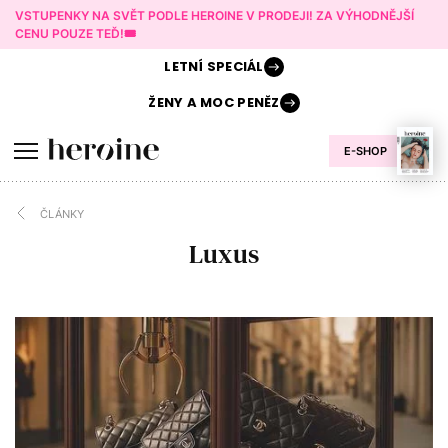
VSTUPENKY NA SVĚT PODLE HEROINE V PRODEJI! ZA VÝHODNĚJŠÍ
CENU POUZE TEĎ!🎟️
LETNÍ
SPECIÁL
ŽENY A
MOC PENĚZ
E-SHOP
ČLÁNKY
Luxus