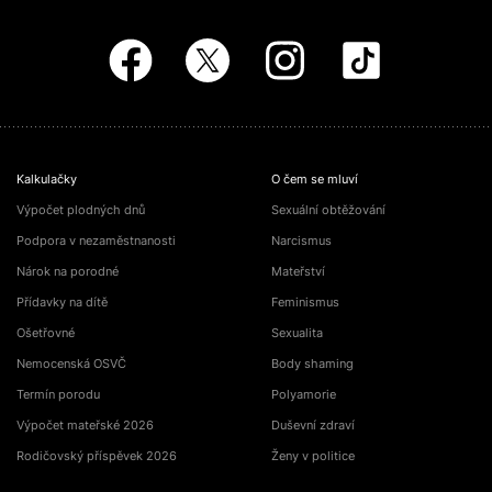
Kalkulačky
O čem se mluví
Výpočet plodných dnů
Sexuální obtěžování
Podpora v nezaměstnanosti
Narcismus
Nárok na porodné
Mateřství
Přídavky na dítě
Feminismus
Ošetřovné
Sexualita
Nemocenská OSVČ
Body shaming
Termín porodu
Polyamorie
Výpočet mateřské 2026
Duševní zdraví
Rodičovský příspěvek 2026
Ženy v politice