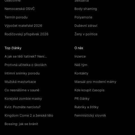
Ošetřovné
Sexualita
Nemocenská OSVČ
Body shaming
Termín porodu
Polyamorie
Výpočet mateřské 2026
Duševní zdraví
Rodičovský příspěvek 2026
Ženy v politice
Top články
O nás
A jak se těší tatínek? Není…
Inzerce
Protivná učitelka o školách
Náš tým
Intimní snímky porodu
Kontakty
Mužská masturbace
Manuál pro moderní mámy
Co nesnášíme v sauně
Kde koupit časopis
Korejské zombie masky
PR články
Kvíz: Poznáte narcistu?
Rubriky a štítky
Kingdom Come 2 a ženské tělo
Feministický slovník
Bossing: jak se bránit