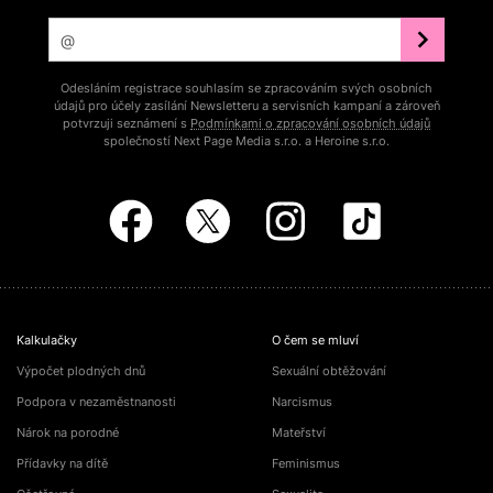
Odesláním registrace souhlasím se zpracováním svých osobních
údajů pro účely zasílání Newsletteru a servisních kampaní a zároveň
potvrzuji seznámení s
Podmínkami o zpracování osobních údajů
společností Next Page Media s.r.o. a Heroine s.r.o.
Kalkulačky
O čem se mluví
Výpočet plodných dnů
Sexuální obtěžování
Podpora v nezaměstnanosti
Narcismus
Nárok na porodné
Mateřství
Přídavky na dítě
Feminismus