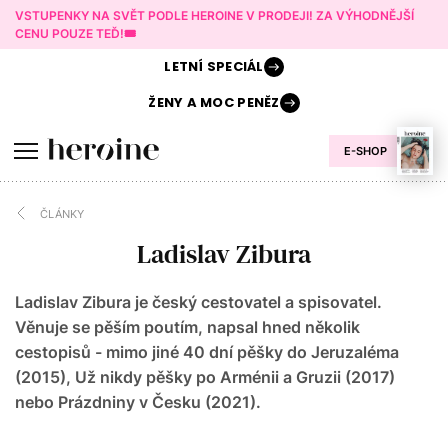
VSTUPENKY NA SVĚT PODLE HEROINE V PRODEJI! ZA VÝHODNĚJŠÍ
CENU POUZE TEĎ!🎟️
LETNÍ
SPECIÁL
ŽENY A
MOC PENĚZ
E-SHOP
ČLÁNKY
Ladislav Zibura
Ladislav Zibura je český cestovatel a spisovatel.
Věnuje se pěším poutím, napsal hned několik
cestopisů - mimo jiné 40 dní pěšky do Jeruzaléma
(2015), Už nikdy pěšky po Arménii a Gruzii (2017)
nebo Prázdniny v Česku (2021).