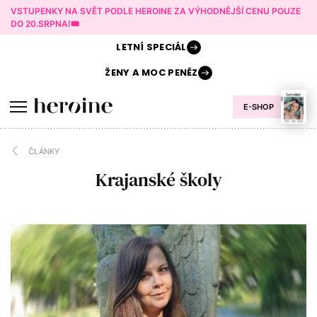
VSTUPENKY NA SVĚT PODLE HEROINE ZA VÝHODNĚJŠÍ CENU POUZE
DO 20.SRPNA!🎟️
LETNÍ
SPECIÁL
ŽENY A
MOC PENĚZ
E-SHOP
ČLÁNKY
Krajanské školy