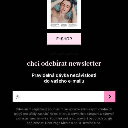
E-SHOP
chci odebírat newsletter
Pravidelná dávka nezávislosti
do vašeho e‑mailu
Odesláním registrace souhlasím se zpracováním svých osobních
údajů pro účely zasílání Newsletteru a servisních kampaní a zároveň
potvrzuji seznámení s
Podmínkami o zpracování osobních údajů
společností Next Page Media s.r.o. a Heroine s.r.o.