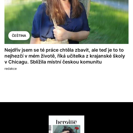
ČEŠTINA
Nejdřív jsem se té práce chtěla zbavit, ale teď je to to
nejhezčí v mém životě, říká učitelka z krajanské školy
v Chicagu. Sblížila místní českou komunitu
redakce