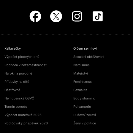
Kalkulačky
O čem se mluví
Výpočet plodných dnů
Sexuální obtěžování
Podpora v nezaměstnanosti
Narcismus
Nárok na porodné
Mateřství
Přídavky na dítě
Feminismus
Ošetřovné
Sexualita
Nemocenská OSVČ
Body shaming
Termín porodu
Polyamorie
Výpočet mateřské 2026
Duševní zdraví
Rodičovský příspěvek 2026
Ženy v politice