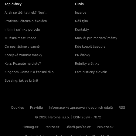
Top články
O nás
A jak se těší tatínek? Není…
Inzerce
Protivná učitelka o školách
Náš tým
Intimní snímky porodu
Kontakty
Mužská masturbace
Manuál pro moderní mámy
Co nesnášíme v sauně
Kde koupit časopis
Korejské zombie masky
PR články
Kvíz: Poznáte narcistu?
Rubriky a štítky
Kingdom Come 2 a ženské tělo
Feministický slovník
Bossing: jak se bránit
Cookies
Pravidla
Informace ke zpracování osobních údajů
RSS
© 2026 Heroine, s.r.o. | ISSN 2694 - 7072
Finmag.cz
Peníze.cz
Ušetři.peníze.cz
Peniaze.sk