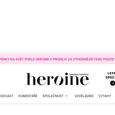
ENKY NA SVĚT PODLE HEROINE V PRODEJI! ZA VÝHODNĚJŠÍ CENU POUZE T
LET
SPEC
PODCAST
KOMENTÁŘE
SPOLEČNOST
VZDĚLÁVÁNÍ
VZTAHY