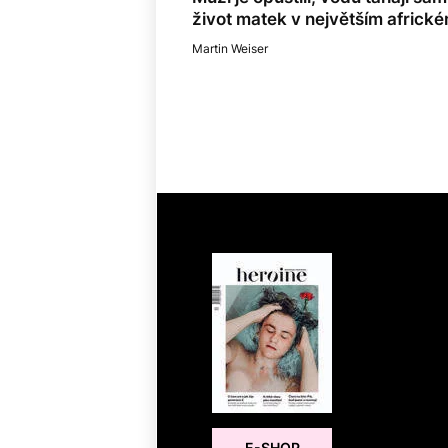
život matek v největším africk
Martin Weiser
E-SHOP