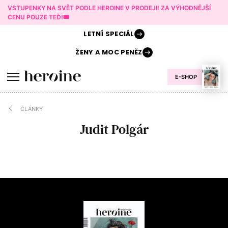
VSTUPENKY NA SVĚT PODLE HEROINE V PRODEJI! ZA VÝHODNĚJŠÍ
CENU POUZE TEĎ!🎟️
LETNÍ
SPECIÁL
ŽENY A
MOC PENĚZ
E-SHOP
ČLÁNKY
Judit Polgár