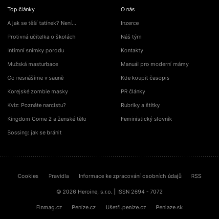
Top články
O nás
A jak se těší tatínek? Není…
Inzerce
Protivná učitelka o školách
Náš tým
Intimní snímky porodu
Kontakty
Mužská masturbace
Manuál pro moderní mámy
Co nesnášíme v sauně
Kde koupit časopis
Korejské zombie masky
PR články
Kvíz: Poznáte narcistu?
Rubriky a štítky
Kingdom Come 2 a ženské tělo
Feministický slovník
Bossing: jak se bránit
Cookies
Pravidla
Informace ke zpracování osobních údajů
RSS
© 2026 Heroine, s.r.o. | ISSN 2694 - 7072
Finmag.cz
Peníze.cz
Ušetři.peníze.cz
Peniaze.sk