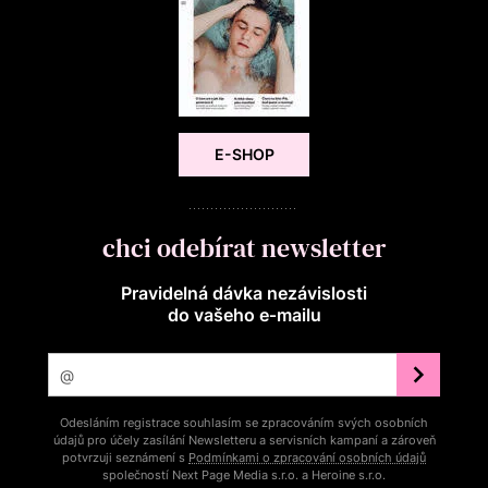
E-SHOP
chci odebírat newsletter
Pravidelná dávka nezávislosti
do vašeho e‑mailu
Odesláním registrace souhlasím se zpracováním svých osobních
údajů pro účely zasílání Newsletteru a servisních kampaní a zároveň
potvrzuji seznámení s
Podmínkami o zpracování osobních údajů
společností Next Page Media s.r.o. a Heroine s.r.o.