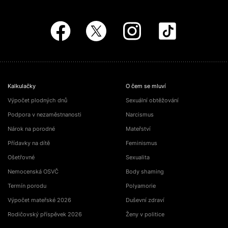
Kalkulačky
O čem se mluví
Výpočet plodných dnů
Sexuální obtěžování
Podpora v nezaměstnanosti
Narcismus
Nárok na porodné
Mateřství
Přídavky na dítě
Feminismus
Ošetřovné
Sexualita
Nemocenská OSVČ
Body shaming
Termín porodu
Polyamorie
Výpočet mateřské 2026
Duševní zdraví
Rodičovský příspěvek 2026
Ženy v politice