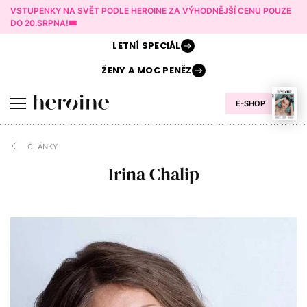
VSTUPENKY NA SVĚT PODLE HEROINE ZA VÝHODNĚJŠÍ CENU POUZE
DO 20.SRPNA!🎟️
LETNÍ
SPECIÁL
ŽENY A
MOC PENĚZ
E-SHOP
ČLÁNKY
Irina Chalip