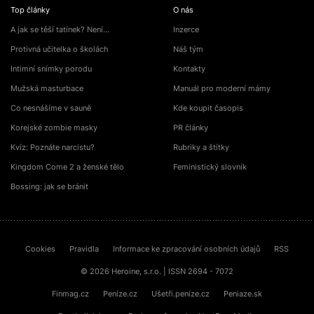
Top články
O nás
A jak se těší tatínek? Není…
Inzerce
Protivná učitelka o školách
Náš tým
Intimní snímky porodu
Kontakty
Mužská masturbace
Manuál pro moderní mámy
Co nesnášíme v sauně
Kde koupit časopis
Korejské zombie masky
PR články
Kvíz: Poznáte narcistu?
Rubriky a štítky
Kingdom Come 2 a ženské tělo
Feministický slovník
Bossing: jak se bránit
Cookies
Pravidla
Informace ke zpracování osobních údajů
RSS
© 2026 Heroine, s.r.o. | ISSN 2694 - 7072
Finmag.cz
Peníze.cz
Ušetři.peníze.cz
Peniaze.sk