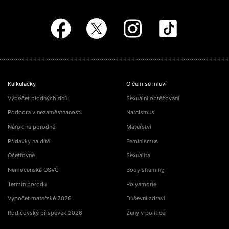
Kalkulačky
O čem se mluví
Výpočet plodných dnů
Sexuální obtěžování
Podpora v nezaměstnanosti
Narcismus
Nárok na porodné
Mateřství
Přídavky na dítě
Feminismus
Ošetřovné
Sexualita
Nemocenská OSVČ
Body shaming
Termín porodu
Polyamorie
Výpočet mateřské 2026
Duševní zdraví
Rodičovský příspěvek 2026
Ženy v politice