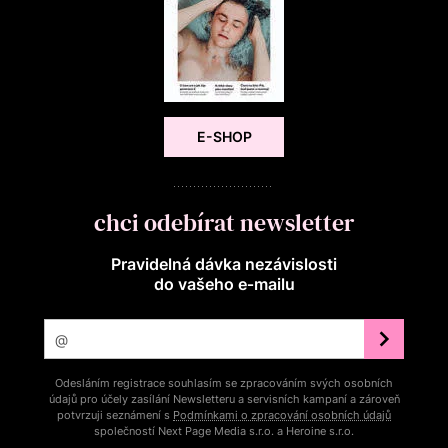
E-SHOP
chci odebírat newsletter
Pravidelná dávka nezávislosti
do vašeho e‑mailu
Odesláním registrace souhlasím se zpracováním svých osobních
údajů pro účely zasílání Newsletteru a servisních kampaní a zároveň
potvrzuji seznámení s
Podmínkami o zpracování osobních údajů
společností Next Page Media s.r.o. a Heroine s.r.o.