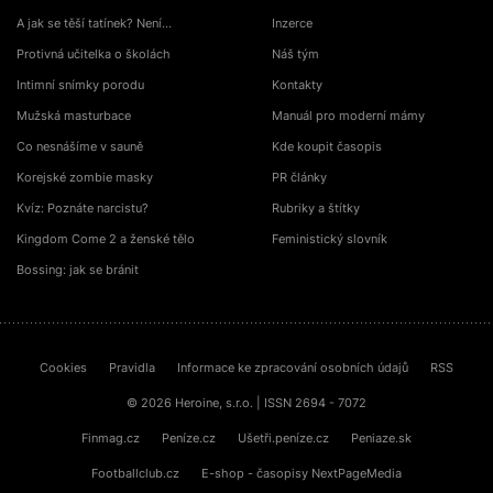
A jak se těší tatínek? Není…
Inzerce
Protivná učitelka o školách
Náš tým
Intimní snímky porodu
Kontakty
Mužská masturbace
Manuál pro moderní mámy
Co nesnášíme v sauně
Kde koupit časopis
Korejské zombie masky
PR články
Kvíz: Poznáte narcistu?
Rubriky a štítky
Kingdom Come 2 a ženské tělo
Feministický slovník
Bossing: jak se bránit
Cookies
Pravidla
Informace ke zpracování osobních údajů
RSS
© 2026 Heroine, s.r.o. | ISSN 2694 - 7072
Finmag.cz
Peníze.cz
Ušetři.peníze.cz
Peniaze.sk
Footballclub.cz
E-shop - časopisy NextPageMedia