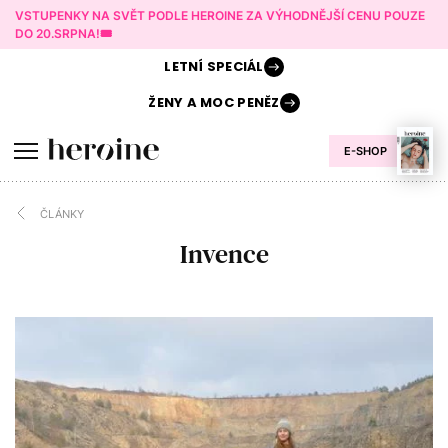
VSTUPENKY NA SVĚT PODLE HEROINE ZA VÝHODNĚJŠÍ CENU POUZE
DO 20.SRPNA!🎟️
LETNÍ
SPECIÁL
ŽENY A
MOC PENĚZ
E-SHOP
ČLÁNKY
Invence