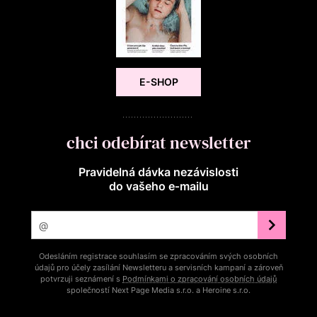
E-SHOP
chci odebírat newsletter
Pravidelná dávka nezávislosti
do vašeho e‑mailu
Odesláním registrace souhlasím se zpracováním svých osobních
údajů pro účely zasílání Newsletteru a servisních kampaní a zároveň
potvrzuji seznámení s
Podmínkami o zpracování osobních údajů
společností Next Page Media s.r.o. a Heroine s.r.o.