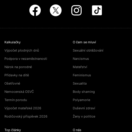
Kalkulačky
O čem se mluví
Výpočet plodných dnů
Sexuální obtěžování
Podpora v nezaměstnanosti
Narcismus
Nárok na porodné
Mateřství
Přídavky na dítě
Feminismus
Ošetřovné
Sexualita
Nemocenská OSVČ
Body shaming
Termín porodu
Polyamorie
Výpočet mateřské 2026
Duševní zdraví
Rodičovský příspěvek 2026
Ženy v politice
Top články
O nás