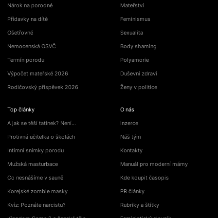
Nárok na porodné
Mateřství
Přídavky na dítě
Feminismus
Ošetřovné
Sexualita
Nemocenská OSVČ
Body shaming
Termín porodu
Polyamorie
Výpočet mateřské 2026
Duševní zdraví
Rodičovský příspěvek 2026
Ženy v politice
Top články
O nás
A jak se těší tatínek? Není…
Inzerce
Protivná učitelka o školách
Náš tým
Intimní snímky porodu
Kontakty
Mužská masturbace
Manuál pro moderní mámy
Co nesnášíme v sauně
Kde koupit časopis
Korejské zombie masky
PR články
Kvíz: Poznáte narcistu?
Rubriky a štítky