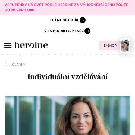
VSTUPENKY NA SVĚT PODLE HEROINE ZA VÝHODNĚJŠÍ CENU POUZE
DO 20.SRPNA!🎟️
LETNÍ
SPECIÁL
ŽENY A
MOC PENĚZ
E-SHOP
ČLÁNKY
Individuální vzdělávání