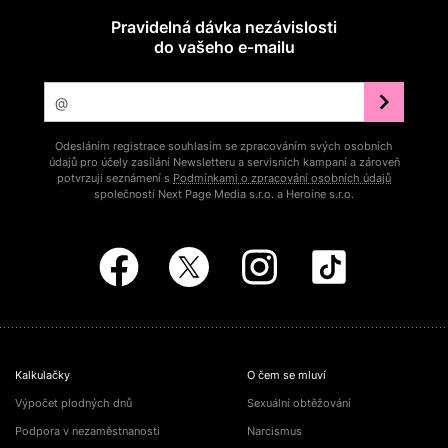
Pravidelná dávka nezávislosti
do vašeho e‑mailu
Odesláním registrace souhlasím se zpracováním svých osobních
údajů pro účely zasílání Newsletteru a servisních kampaní a zároveň
potvrzuji seznámení s
Podmínkami o zpracování osobních údajů
společností Next Page Media s.r.o. a Heroine s.r.o.
Kalkulačky
O čem se mluví
Výpočet plodných dnů
Sexuální obtěžování
Podpora v nezaměstnanosti
Narcismus