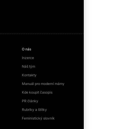
O nás
Inzerce
Náš tým
Kontakty
Manuál pro moderní mámy
Kde koupit časopis
PR články
Rubriky a štítky
Feministický slovník