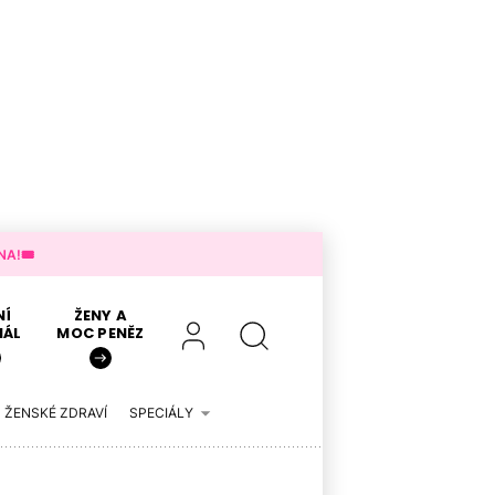
A!🎟️
NÍ
ŽENY A
IÁL
MOC PENĚZ
ŽENSKÉ ZDRAVÍ
SPECIÁLY