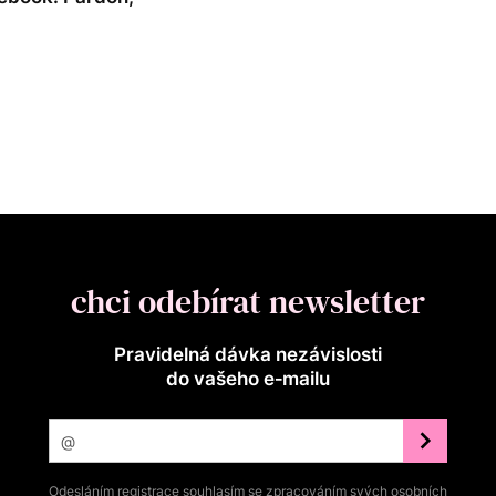
chci odebírat newsletter
Pravidelná dávka nezávislosti
do vašeho e‑mailu
Odesláním registrace souhlasím se zpracováním svých osobních