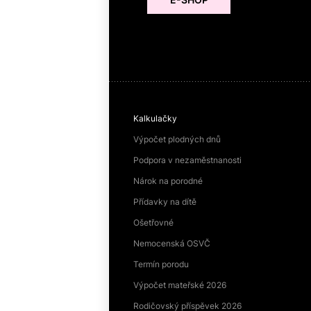
Kalkulačky
Výpočet plodných dnů
Podpora v nezaměstnanosti
Nárok na porodné
Přídavky na dítě
Ošetřovné
Nemocenská OSVČ
Termín porodu
Výpočet mateřské 2026
Rodičovský příspěvek 2026