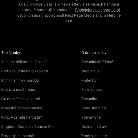
údajů pro účely zasílání Newsletteru a servisních kampaní
a zároveň potvrzuji seznámení s
Podmínkami o zpracování
osobních údajů
společností Next Page Media s.r.o. a Heroine
s.r.o.
Top články
O čem se mluví
A jak se těší tatínek? Není…
Sexuální obtěžování
Protivná učitelka o školách
Narcismus
Intimní snímky porodu
Mateřství
Mužská masturbace
Feminismus
Co nesnášíme v sauně
Sexualita
Korejské zombie masky
Body shaming
Kvíz: Poznáte narcistu?
Polyamorie
Kingdom Come 2 a ženské tělo
Duševní zdraví
Bossing: jak se bránit
Ženy v politice