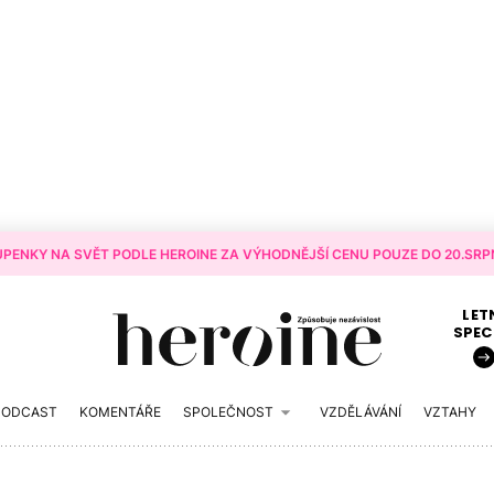
PENKY NA SVĚT PODLE HEROINE ZA VÝHODNĚJŠÍ CENU POUZE DO 20.SRPN
LET
SPEC
PODCAST
KOMENTÁŘE
SPOLEČNOST
VZDĚLÁVÁNÍ
VZTAHY