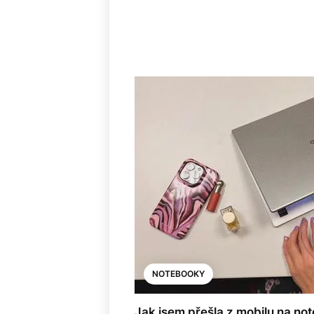
NOTEBOOKY
Jak jsem přešla z mobilu na no