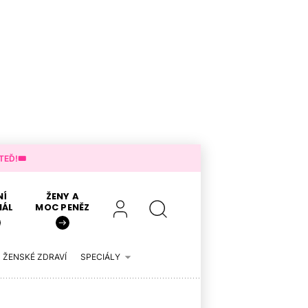
EĎ!🎟️
NÍ
ŽENY A
IÁL
MOC PENĚZ
ŽENSKÉ ZDRAVÍ
SPECIÁLY