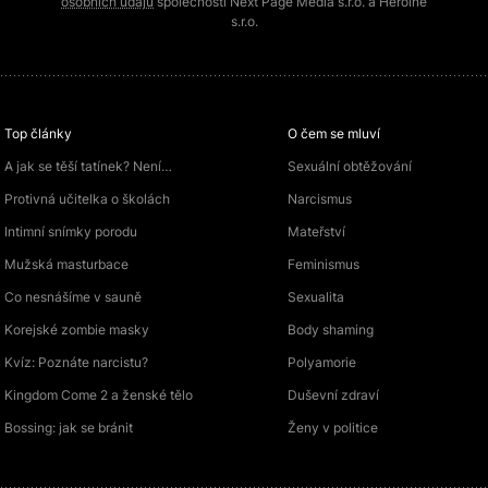
osobních údajů
společností Next Page Media s.r.o. a Heroine
s.r.o.
Top články
O čem se mluví
A jak se těší tatínek? Není…
Sexuální obtěžování
Protivná učitelka o školách
Narcismus
Intimní snímky porodu
Mateřství
Mužská masturbace
Feminismus
Co nesnášíme v sauně
Sexualita
Korejské zombie masky
Body shaming
Kvíz: Poznáte narcistu?
Polyamorie
Kingdom Come 2 a ženské tělo
Duševní zdraví
Bossing: jak se bránit
Ženy v politice