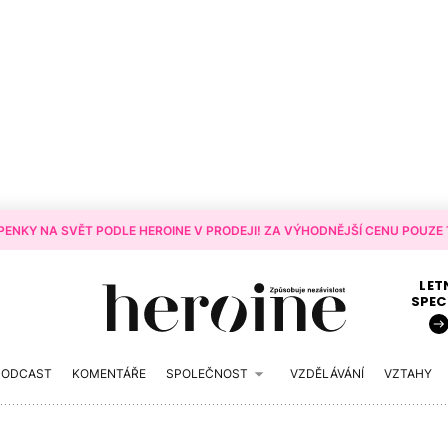
ENKY NA SVĚT PODLE HEROINE V PRODEJI! ZA VÝHODNĚJŠÍ CENU POUZE T
LET
SPEC
PODCAST
KOMENTÁŘE
SPOLEČNOST
VZDĚLÁVÁNÍ
VZTAHY