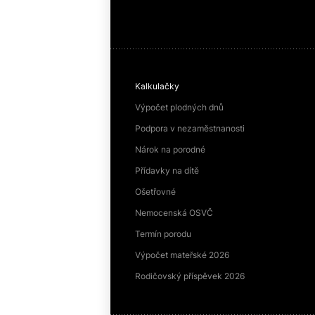
Kalkulačky
Výpočet plodných dnů
Podpora v nezaměstnanosti
Nárok na porodné
Přídavky na dítě
Ošetřovné
Nemocenská OSVČ
Termín porodu
Výpočet mateřské 2026
Rodičovský příspěvek 2026