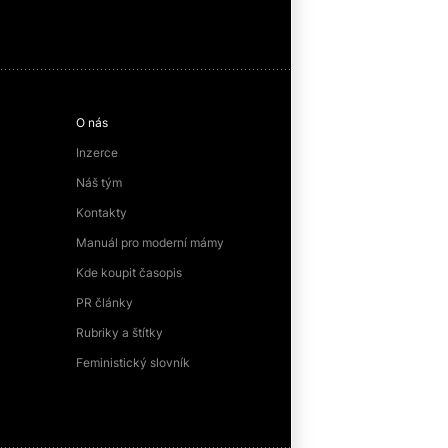
O nás
Inzerce
Náš tým
Kontakty
Manuál pro moderní mámy
Kde koupit časopis
PR články
Rubriky a štítky
Feministický slovník