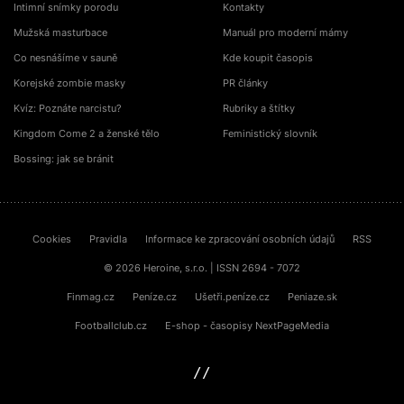
Intimní snímky porodu
Kontakty
Mužská masturbace
Manuál pro moderní mámy
Co nesnášíme v sauně
Kde koupit časopis
Korejské zombie masky
PR články
Kvíz: Poznáte narcistu?
Rubriky a štítky
Kingdom Come 2 a ženské tělo
Feministický slovník
Bossing: jak se bránit
Cookies
Pravidla
Informace ke zpracování osobních údajů
RSS
© 2026 Heroine, s.r.o. | ISSN 2694 - 7072
Finmag.cz
Peníze.cz
Ušetři.peníze.cz
Peniaze.sk
Footballclub.cz
E-shop - časopisy NextPageMedia
sinfin.digital