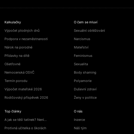
Kalkulačky
O čem se mluví
Výpočet plodných dnů
Sexuální obtěžování
Podpora v nezaměstnanosti
Narcismus
Nárok na porodné
Mateřství
Přídavky na dítě
Feminismus
Ošetřovné
Sexualita
Nemocenská OSVČ
Body shaming
Termín porodu
Polyamorie
Výpočet mateřské 2026
Duševní zdraví
Rodičovský příspěvek 2026
Ženy v politice
Top články
O nás
A jak se těší tatínek? Není…
Inzerce
Protivná učitelka o školách
Náš tým