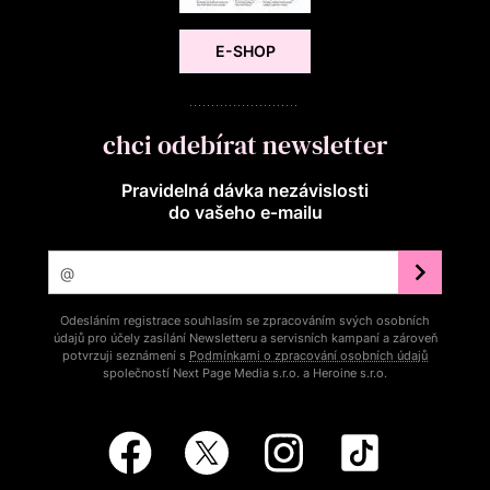
E-SHOP
chci odebírat newsletter
Pravidelná dávka nezávislosti
do vašeho e‑mailu
Odesláním registrace souhlasím se zpracováním svých osobních
údajů pro účely zasílání Newsletteru a servisních kampaní a zároveň
potvrzuji seznámení s
Podmínkami o zpracování osobních údajů
společností Next Page Media s.r.o. a Heroine s.r.o.